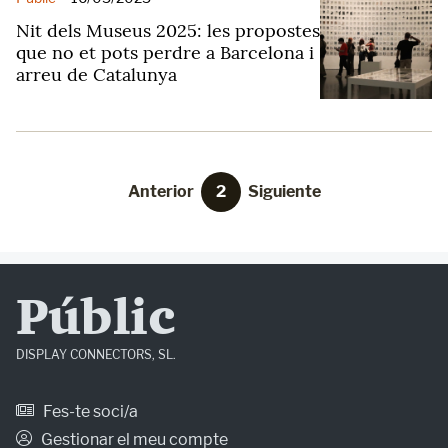
Nit dels Museus 2025: les propostes
que no et pots perdre a Barcelona i
arreu de Catalunya
Anterior
2
Siguiente
Públic
DISPLAY CONNECTORS, SL.
Fes-te soci/a
Gestionar el meu compte