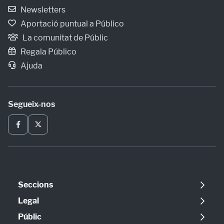
Newsletters
Aportació puntual a Público
La comunitat de Públic
Regala Público
Ajuda
Segueix-nos
Seccions
Política
Legal
Opinió
Avís legal
Públic