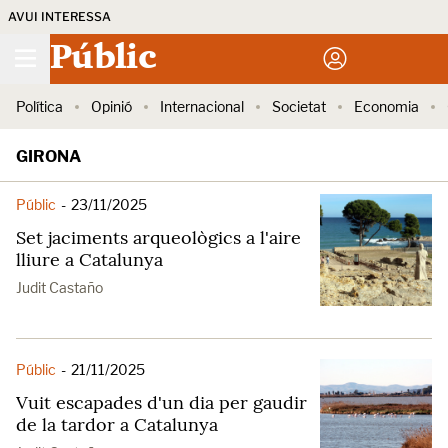
AVUI INTERESSA
Públic
Política
Opinió
Internacional
Societat
Economia
GIRONA
Públic
-
23/11/2025
Set jaciments arqueològics a l'aire
lliure a Catalunya
Judit Castaño
Públic
-
21/11/2025
Vuit escapades d'un dia per gaudir
de la tardor a Catalunya