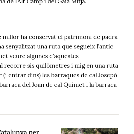
na de l’Alt Camp i del Gaià Mitjà.
 millor ha conservat el patrimoni de padra
ha senyalitzat una ruta que segueix l'antic
met veure algunes d'aquestes
l recorre sis quilòmetres i mig en una ruta
r (i entrar dins) les barraques de cal Josepó
a barraca del Joan de cal Quimet i la barraca
.
Catalunya per