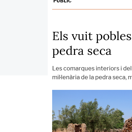
PÚBLIC
Els vuit pobl
pedra seca
Les comarques interiors i del
mil·lenària de la pedra seca,