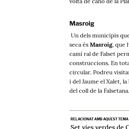
volta de canó de la Pla
Masroig
Un dels municipis que
seca és
Masroig
, que 
camí ral de Falset per
construccions. En tota
circular. Podreu visita
i del Jaume el Xalet, l
del coll de la Falsetana
RELACIONAT AMB AQUEST TEMA
Set vies verdes de 