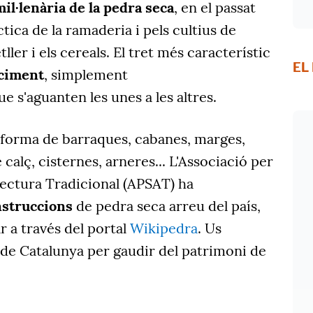
il·lenària de la pedra seca
, en el passat
ctica de la ramaderia i pels cultius de
etller i els cereals. El tret més característic
EL
 ciment
, simplement
e s'aguanten les unes a les altres.
forma de barraques, cabanes, marges,
 calç, cisternes, arneres... L'Associació per
itectura Tradicional (APSAT) ha
nstruccions
de pedra seca arreu del país,
 a través del portal
Wikipedra
. Us
de Catalunya per gaudir del patrimoni de