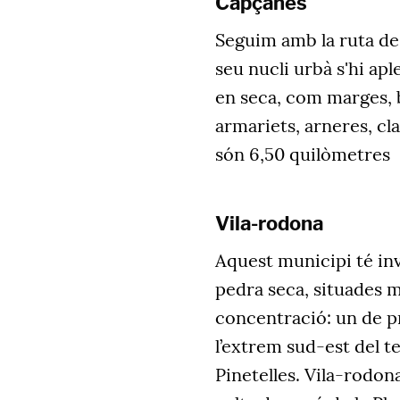
Capçanes
Seguim amb la ruta de 
seu nucli urbà s'hi ap
en seca, com marges, b
armariets, arneres, cla
són 6,50 quilòmetres
Vila-rodona
Aquest municipi té in
pedra seca, situades m
concentració: un de pr
l’extrem sud-est del t
Pinetelles. Vila-rodo