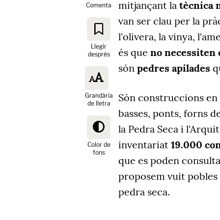
mitjançant la
tècnica m
Comenta
van ser clau per la prà
l'olivera, la vinya, l'am
Llegir
és que
no necessiten
després
són
pedres apilades
qu
Són construccions en 
Grandària
de lletra
basses, ponts, forns de
la Pedra Seca i l'Arqu
inventariat
19.000 co
Color de
fons
que es poden consultar
proposem vuit pobles 
pedra seca.