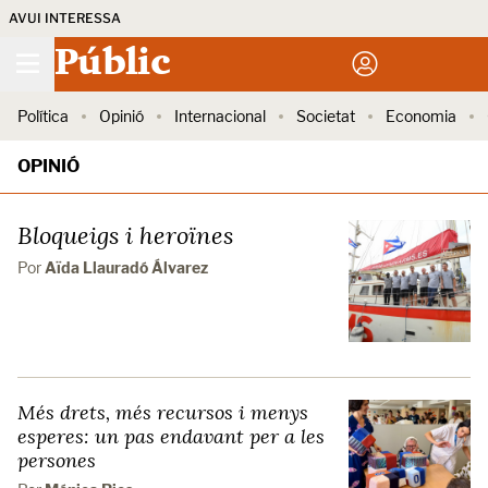
AVUI INTERESSA
Públic
Política
Opinió
Internacional
Societat
Economia
OPINIÓ
Bloqueigs i heroïnes
Por
Aïda Llauradó Álvarez
Més drets, més recursos i menys
esperes: un pas endavant per a les
persones