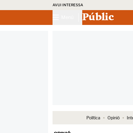
AVUI INTERESSA
Públic
Menú
Política
Opinió
Int