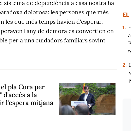
l sistema de dependència a casa nostra ha
paradoxa dolorosa: les persones que més
EL
en les que més temps havien d'esperar.
1.
E
superaven l'any de demora es convertien en
a
le per a uns cuidadors familiars sovint
P
t
2.
el pla Cura per
" d'accés a la
r l'espera mitjana