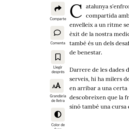
C
atalunya s'enfro
compartida amb 
Comparte
envelleix a un ritme s
èxit de la nostra medic
també és un dels desa
Comenta
de benestar.
Llegir
Darrere de les dades 
després
serveis, hi ha milers d
en arribar a una certa
descobreixen que la fr
Grandària
de lletra
sinó també una cursa d
Color de