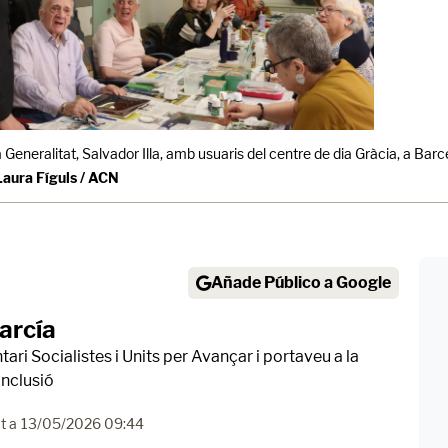
a Generalitat, Salvador Illa, amb usuaris del centre de dia Gràcia, a Bar
Laura Fíguls / ACN
Añade Público a Google
arcía
ri Socialistes i Units per Avançar i portaveu a la
Inclusió
t a
13/05/2026 09:44