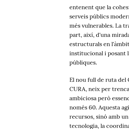
entenent que la cohesi
serveis públics modern
més vulnerables. La t
part, així, d'una mira
estructurals en l'àmbit
institucional i posant 
públiques.
El nou full de ruta del
CURA, neix per trencar
ambiciosa però essenci
només 60. Aquesta ag
recursos, sinó amb un 
tecnologia, la coordina