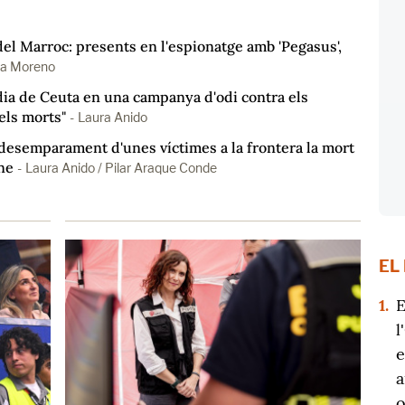
del Marroc: presents en l'espionatge amb 'Pegasus',
ia Moreno
èdia de Ceuta en una campanya d'odi contra els
els morts"
-
Laura Anido
l desemparament d'unes víctimes a la frontera la mort
ne
-
Laura Anido / Pilar Araque Conde
EL
1.
E
l
e
a
o