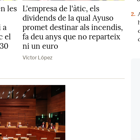
n les
L'empresa de l'àtic, els
2.
dividends de la qual Ayuso
 a
promet destinar als incendis,
c el
fa deu anys que no reparteix
030
ni un euro
Víctor López