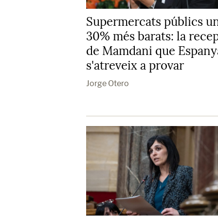
Supermercats públics u
30% més barats: la rece
de Mamdani que Espany
s'atreveix a provar
Jorge Otero