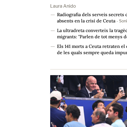
Laura Anido
Radiografia dels serveis secrets 
―
absents en la crisi de Ceuta
-
Son
La ultradreta converteix la trag
―
migrants: "Parlen de tot menys d
Els 141 morts a Ceuta retraten e
―
de les quals sempre queda impu