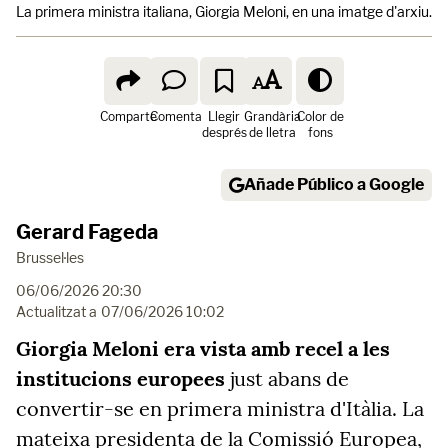
La primera ministra italiana, Giorgia Meloni, en una imatge d'arxiu.
B
Comparte
Comenta
Llegir
Grandària
Color de
després
de lletra
fons
Añade Público a Google
Gerard Fageda
Brussel·les
06/06/2026 20:30
Actualitzat a
07/06/2026 10:02
Giorgia Meloni
era vista amb recel a les
institucions europees
just abans de
convertir-se en primera ministra d'Itàlia. La
mateixa presidenta de la Comissió Europea,