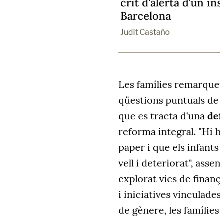
crit d'alerta d'un in
Barcelona
Judit Castaño
Les famílies remarque
qüestions puntuals de
que es tracta d'una
de
reforma integral. "Hi 
paper i que els infants
vell i deteriorat", asse
explorat vies de finan
i iniciatives vinculad
de gènere, les famílie