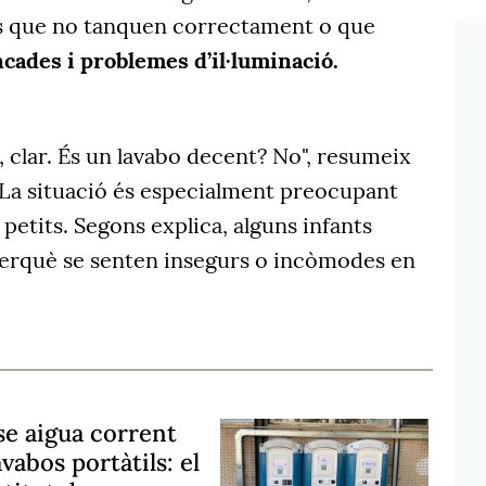
es que no tanquen correctament o que
ncades i problemes d’il·luminació.
í, clar. És un lavabo decent? No", resumeix
 La situació és especialment preocupant
petits. Segons explica, alguns infants
 perquè se senten insegurs o incòmodes en
e aigua corrent
vabos portàtils: el