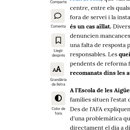
Comparte
centre, entre els qual
fora de servei i la ins
és un cas aïllat.
Divers
Comenta
denuncien mancances 
una falta de resposta 
Llegir
responsables. Les
que
després
pendents de reforma f
recomanats dins les a
Grandària
de lletra
A l'Escola de les Aigü
famílies situen l'estat
Des de l'AFA explique
Color de
fons
d'una problemàtica que
directament el dia a d