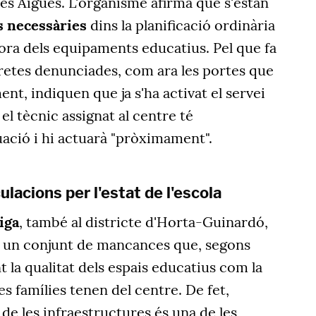
 les Aigües. L'organisme afirma que s'estan
s necessàries
dins la planificació ordinària
ora dels equipaments educatius. Pel que fa
cretes denunciades, com ara les portes que
t, indiquen que ja s'ha activat el servei
l tècnic assignat al centre té
ació i hi actuarà "pròximament".
lacions per l'estat de l'escola
iga
, també al districte d'Horta-Guinardó,
n un conjunt de mancances que, segons
t la qualitat dels espais educatius com la
s famílies tenen del centre. De fet,
 de les infraestructures és una de les