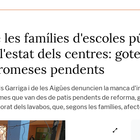
 les famílies d'escoles p
'estat dels centres: got
 promeses pendents
s Garriga i de les Aigües denuncien la manca d'
mes que van des de patis pendents de reforma, 
eriorat dels lavabos, que, segons les famílies, afe