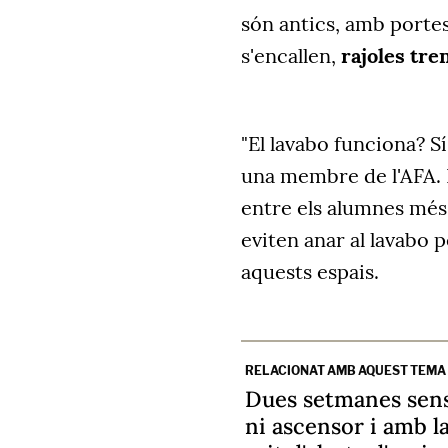
són antics, amb port
s'encallen,
rajoles tre
"El lavabo funciona? S
una membre de l'
AFA
.
entre els alumnes més 
eviten anar al lavabo
aquests espais.
RELACIONAT AMB AQUEST TEMA
Dues setmanes sens
ni ascensor i amb la