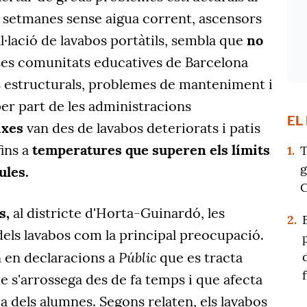
s setmanes sense aigua corrent, ascensors
tal·lació de lavabos portàtils, sembla que
no
es comunitats educatives de Barcelona
estructurals, problemes de manteniment i
per part de les administracions
EL
ixes
van des de lavabos deteriorats i patis
ins a
temperatures que superen els límits
1.
T
g
ules.
C
es,
al districte d'Horta-Guinardó, les
2.
 dels lavabos com la principal preocupació.
Públic
n en declaracions a
que es tracta
 s'arrossega des de fa temps i que afecta
ia dels alumnes. Segons relaten, els lavabos