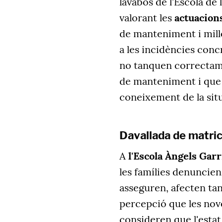
lavabos de l'Escola de
valorant les
actuacion
de manteniment i mill
a les incidències con
no tanquen correctamen
de manteniment i que e
coneixement de la situ
Davallada de matricu
A
l'Escola Àngels Garr
les famílies denuncie
asseguren, afecten tan
percepció que les nove
consideren que l'estat