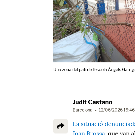
Una zona del pati de l'escola Àngels Garr
Judit Castaño
Barcelona
-
12/06/2026 19:46
La situació denunciada 
Joan Brossa
, que van 