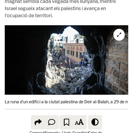
magnat sembla cada vegada més llunyana, mentre
Israel segueix atacant els palestins i avança en
l'ocupació de territori.
La runa d'un edifici a la ciutat palestina de Deir al-Balah, a 29 de ma
Comparte
Comenta
Llegir
Grandària
Color de