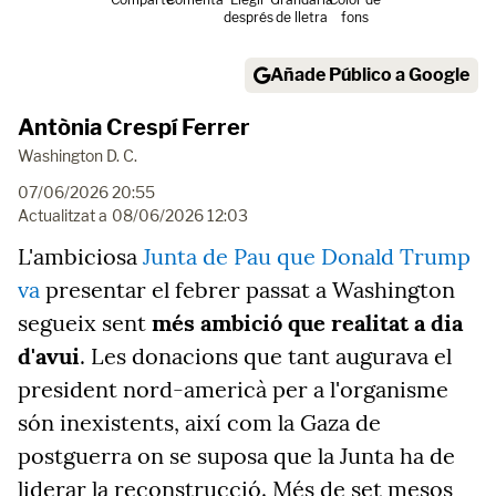
després
de lletra
fons
Añade Público a Google
Antònia Crespí Ferrer
Washington D. C.
07/06/2026 20:55
Actualitzat a
08/06/2026 12:03
L'ambiciosa
Junta de Pau que Donald Trump
va
presentar el febrer passat a Washington
segueix sent
més ambició que realitat a dia
d'avui
. Les donacions que tant augurava el
president nord-americà per a l'organisme
són inexistents, així com la Gaza de
postguerra on se suposa que la Junta ha de
liderar la reconstrucció. Més de set mesos