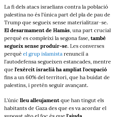
La fi dels atacs israelians contra la població
palestina no és l'única part del pla de pau de
Trump que segueix sense materialitzar-se.
El desarmament de Hamàs
, una part crucial
perquè es compleixi la segona fase,
també
segueix sense produir-se
. Les converses
perquè
el grup islamista
renunciï a
l'autodefensa segueixen estancades, mentre
que
l'exèrcit israelià ha ampliat l'ocupació
fins a un 60% del territori, que ha buidat de
palestins, i pretén seguir avançant.
L'únic
lleu alleujament
que han tingut els
habitants de Gaza des que es va acordar el
suposat alto el foc és que
l'ajuda