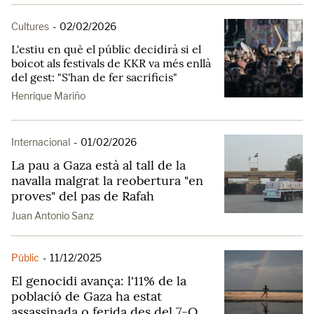
Cultures
-
02/02/2026
L'estiu en què el públic decidirà si el
boicot als festivals de KKR va més enllà
del gest: "S'han de fer sacrificis"
Henrique Mariño
Internacional
-
01/02/2026
La pau a Gaza està al tall de la
navalla malgrat la reobertura "en
proves" del pas de Rafah
Juan Antonio Sanz
Públic
-
11/12/2025
El genocidi avança: l'11% de la
població de Gaza ha estat
assassinada o ferida des del 7-O