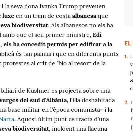
r i la seva dona Ivanka Trump preveuen
e luxe
en un tram de costa
albanesa
que
seva biodiversitat
. Als albanesos no els ha
tud amb què el seu primer ministre,
Edi
EL
p,
els ha concedit permís per edificar a la
publicà és tan palmari que en diferents punts
1.
L
 protestes al crit de "No al resort de la
v
p
&
s
iliari de Kushner es projecta sobre una
verges del sud d'Albània,
l'illa deshabitada
2.
na base militar en l'època comunista- i la
 Narta
. Aquest últim punt es tracta d'una
seva biodiversitat,
incloent una llacuna