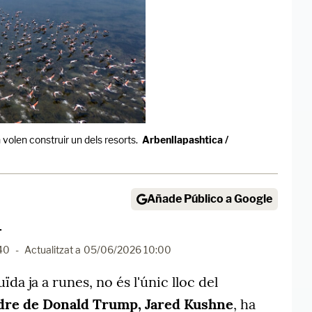
 volen construir un dels resorts.
Arbenllapashtica /
Añade Público a Google
r
40
-
Actualitzat a
05/06/2026 10:00
ïda ja a runes, no és l'únic lloc del
dre de Donald Trump, Jared Kushne
, ha