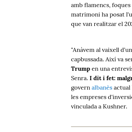
amb flamencs, foques i 
matrimoni ha posat l'u
que van realitzar el 20
"Anàvem al vaixell d'
capbussada. Així va se
Trump
en una entrevis
Senra.
I dit i fet: mal
govern
albanès
actual
les empreses d'inversi
vinculada a Kushner.