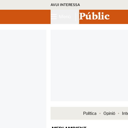
AVUI INTERESSA
Públic
Menú
Política
Opinió
Int