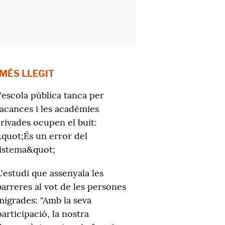
 MÉS LLEGIT
'escola pública tanca per
acances i les acadèmies
rivades ocupen el buit:
quot;És un error del
istema&quot;
L'estudi que assenyala les
barreres al vot de les persones
migrades: "Amb la seva
participació, la nostra