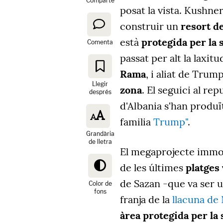
Comparte
posat la vista. Kushne
construir un
resort d
està
protegida per la 
Comenta
passat per alt la laxi
Rama
, i aliat de Trum
Llegir
zona
. El seguici al re
després
d'Albania s'han produït
familia
Trump"
.
Grandària
de lletra
El megaprojecte immob
de les últimes
platges 
de Sazan -que va ser u
Color de
fons
franja de la
llacuna de
àrea protegida per la 