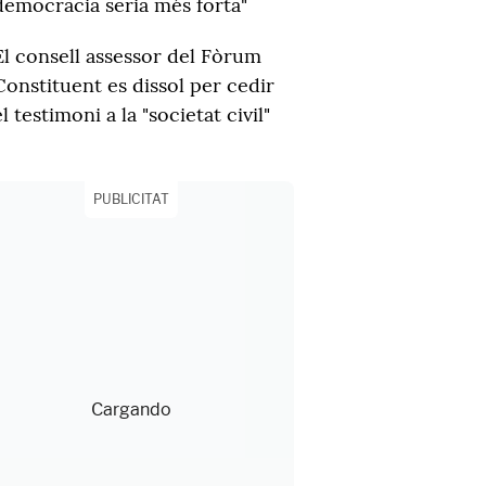
democràcia seria més forta"
El consell assessor del Fòrum
Constituent es dissol per cedir
el testimoni a la "societat civil"
PUBLICITAT