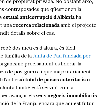
són de propietat privada. No obstant això,
ns contraposades que qüestionen la
ia
estatal anticorrupció d'Albània
ha
rt una
recerca relacionada
amb el projecte.
dit detalls sobre el cas.
rebé dos metres d'altura, és fàcil
de família de la
Junta de Pau fundada per
l'organisme precisament és liderar la
aza de postguerra i que majoritàriament
 l'adhesió
total de països autoritaris o
 Junta també està servint com a
per avançar els seus
negocis immobiliaris
cció de la Franja, encara que aquest futur