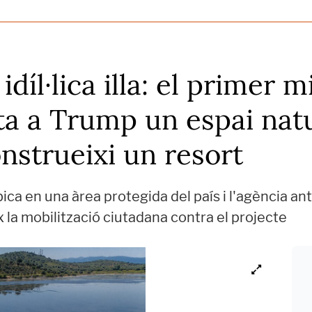
díl·lica illa: el primer 
ata a Trump un espai nat
onstrueixi un resort
ica en una àrea protegida del país i l'agència ant
 la mobilització ciutadana contra el projecte