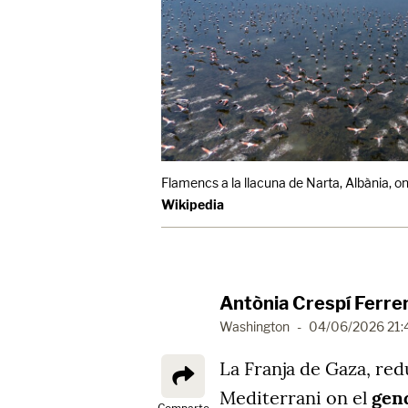
Flamencs a la llacuna de Narta, Albània, on
Wikipedia
Antònia Crespí Ferre
Washington
-
04/06/2026 21:
La Franja de Gaza, redu
Mediterrani on el
gen