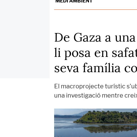
MEDI AMBIENT
De Gaza a una i
li posa en saf
seva família c
El macroprojecte turístic s'ub
una investigació mentre creix