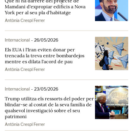
Què hi ha darrere del projecte de
Mamdani d'expropiar edificis a Nova
York per al seu pla d'habitatge
Antònia Crespí Ferrer
Internacional
-
26/05/2026
Els EUA i l'Iran eviten donar per
trencada la treva entre bombardejos
mentre es dilata l'acord de pau
Antònia Crespí Ferrer
Internacional
-
23/05/2026
Trump utilitza els ressorts del poder per
blindar-se al costat de la seva família de
qualsevol investigació sobre el seu
patrimoni
Antònia Crespí Ferrer