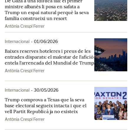
De Gaza a una idíl·lica illa: el primer
ministre albanès li posa en safata a
Trump un espai natural perquè la seva
família construeixi un resort
Antònia Crespí Ferrer
Internacional
-
01/06/2026
Baixes reserves hoteleres i preus de les
entrades disparats: el malestar de l'afició
entela l'arrencada del Mundial de Trump
Antònia Crespí Ferrer
Internacional
-
30/05/2026
Trump comprova a Texas que la seva
base electoral segueix intacta i que el
vell Partit Republicà ja no existeix
Antònia Crespí Ferrer