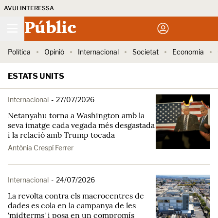
AVUI INTERESSA
Públic
Política
Opinió
Internacional
Societat
Economia
ESTATS UNITS
Internacional
-
27/07/2026
Netanyahu torna a Washington amb la
seva imatge cada vegada més desgastada
i la relació amb Trump tocada
Antònia Crespí Ferrer
Internacional
-
24/07/2026
La revolta contra els macrocentres de
dades es cola en la campanya de les
'midterms' i posa en un compromís