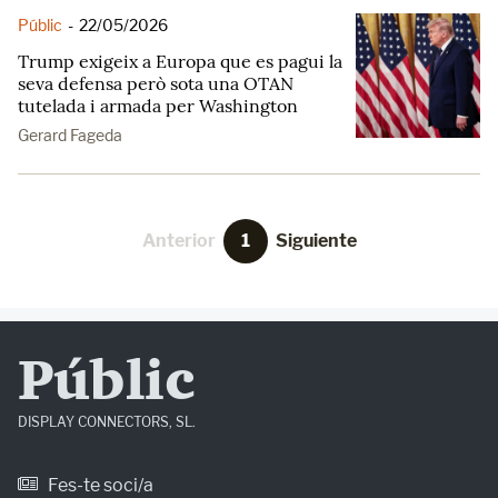
Públic
-
22/05/2026
Trump exigeix a Europa que es pagui la
seva defensa però sota una OTAN
tutelada i armada per Washington
Gerard Fageda
Anterior
1
Siguiente
Públic
DISPLAY CONNECTORS, SL.
Fes-te soci/a