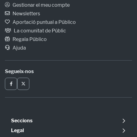
Gestionar el meu compte
Newsletters
Aportació puntual a Público
La comunitat de Públic
Regala Público
Ajuda
Segueix-nos
Seccions
Política
Legal