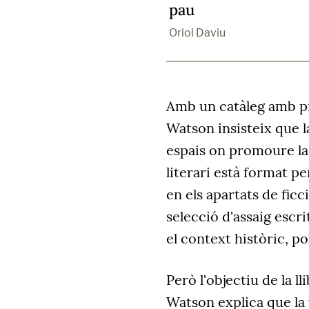
pau
Oriol Daviu
Amb un catàleg amb p
Watson insisteix que la
espais on promoure la 
literari està format pe
en els apartats de fic
selecció d'assaig escr
el context històric, pol
Però l'objectiu de la l
Watson explica que la 