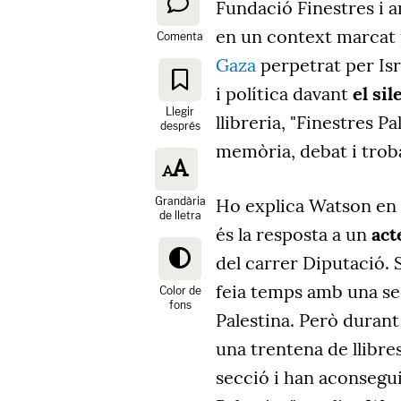
Fundació Finestres i 
en un context marcat 
Comenta
Gaza
perpetrat per Is
i política davant
el si
Llegir
llibreria, "Finestres P
després
memòria, debat i trobad
Grandària
Ho explica Watson en
de lletra
és la resposta a un
act
del carrer Diputació. 
feia temps amb una se
Color de
fons
Palestina. Però durant
una trentena de llibre
secció i han aconsegui