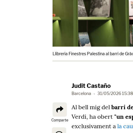
Llibreria Finestres Palestina al barri de Gr
Judit Castaño
Barcelona
-
31/05/2026 15:38
Al bell mig del
barri d
Verdi, ha obert
"un es
Comparte
exclusivament a
la ca