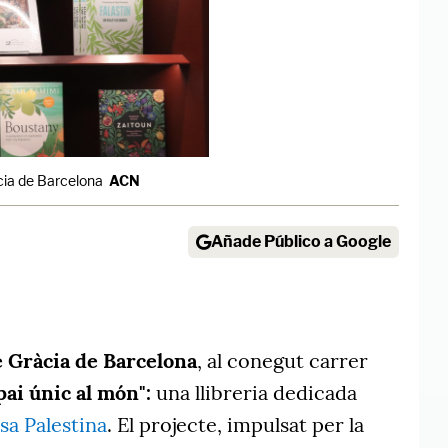
àcia de Barcelona
ACN
Añade Público a Google
e Gràcia de Barcelona
, al conegut carrer
pai únic al món":
una llibreria dedicada
usa Palestina
. El projecte, impulsat per la