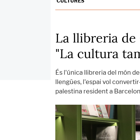
CULTURES
La llibreria d
"La cultura ta
És l'única llibreria del món 
llengües, l'espai vol convert
palestina resident a Barcelo