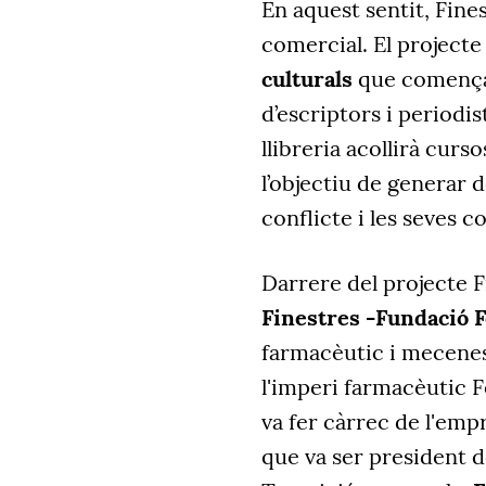
En aquest sentit, Fines
comercial. El project
culturals
que començar
d’escriptors i periodis
llibreria acollirà curs
l’objectiu de generar d
conflicte i les seves 
Darrere del projecte Fi
Finestres -Fundació F
farmacèutic i mecenes
l'imperi farmacèutic F
va fer càrrec de l'emp
que va ser president d