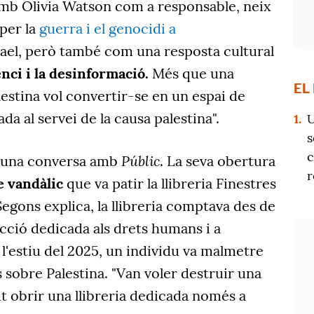
amb Olivia Watson com a responsable, neix
per la
guerra i el genocidi a
rael, però també com una resposta cultural
lenci i la desinformació.
Més que una
EL
alestina vol convertir-se en un espai de
a al servei de la causa palestina".
1.
U
s
c
Públic
 una conversa amb
. La seva obertura
r
e vandàlic
que va patir la llibreria Finestres
Segons explica, la llibreria comptava des de
cció dedicada als drets humans i a
 l'estiu del 2025, un individu va malmetre
s sobre Palestina. "Van voler destruir una
t obrir una llibreria dedicada només a