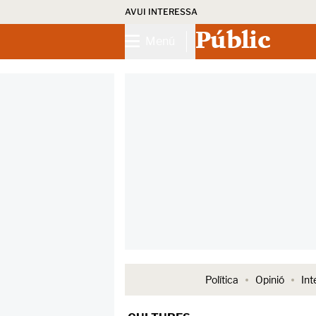
AVUI INTERESSA
Públic
Menú
Política
Opinió
Int