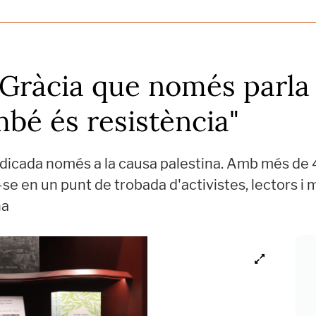
e Gràcia que només parla 
mbé és resistència"
dedicada només a la causa palestina. Amb més de 
ir-se en un punt de trobada d'activistes, lectors 
na