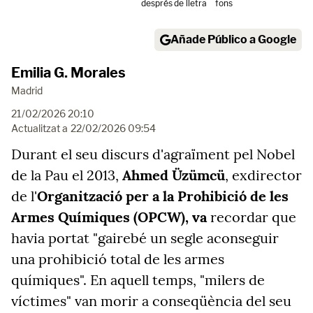
després
de lletra
fons
Añade Público a Google
Emilia G. Morales
Madrid
21/02/2026 20:10
Actualitzat a
22/02/2026 09:54
Durant el seu discurs d'agraïment pel Nobel
de la Pau el 2013,
Ahmed Üzümcü
, exdirector
de l'
Organització per a la Prohibició de les
Armes Químiques (OPCW), va
recordar que
havia portat "gairebé un segle aconseguir
una prohibició total de les armes
químiques". En aquell temps, "milers de
víctimes" van morir a conseqüència del seu