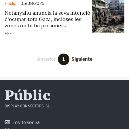
Públic
-
05/08/2025
Netanyahu anuncia la seva intenció
d'ocupar tota Gaza, incloses les
zones on hi ha presoners
EFE
Anterior
1
Siguiente
Públic
DISPLAY CONNECTORS, SL.
Fes-te soci/a