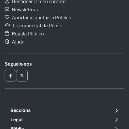
Gestionar el meu compte
Newsletters
Aportació puntual a Público
La comunitat de Públic
Regala Público
Ajuda
Segueix-nos
Seccions
Política
Legal
Opinió
Avís legal
Públic