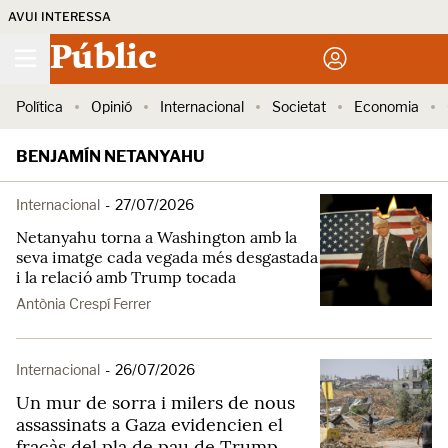
AVUI INTERESSA
Públic
Política
Opinió
Internacional
Societat
Economia
BENJAMÍN NETANYAHU
Internacional
-
27/07/2026
Netanyahu torna a Washington amb la
seva imatge cada vegada més desgastada
i la relació amb Trump tocada
Antònia Crespí Ferrer
Internacional
-
26/07/2026
Un mur de sorra i milers de nous
assassinats a Gaza evidencien el
fracàs del pla de pau de Trump