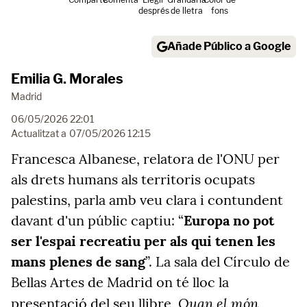
després
de lletra
fons
Añade Público a Google
Emilia G. Morales
Madrid
06/05/2026 22:01
Actualitzat a
07/05/2026 12:15
Francesca Albanese, relatora de l'ONU per
als drets humans als territoris ocupats
palestins, parla amb veu clara i contundent
davant d'un públic captiu: “
Europa no pot
ser l'espai recreatiu per als qui tenen les
mans plenes de sang
”. La sala del Círculo de
Bellas Artes de Madrid on té lloc la
Quan el món
presentació del seu llibre,