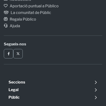
Aportació puntual a Público
La comunitat de Públic
Regala Público
Ajuda
Segueix-nos
Seccions
Política
Legal
Opinió
Avís legal
Públic
Internacional
Política de cookies
Qui som