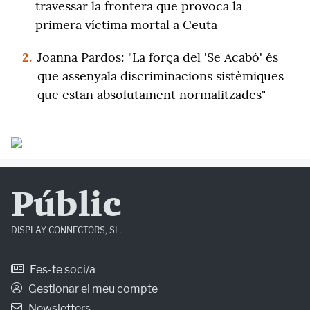
travessar la frontera que provoca la
primera víctima mortal a Ceuta
2.
Joanna Pardos: "La força del 'Se Acabó' és
que assenyala discriminacions sistèmiques
que estan absolutament normalitzades"
Públic
DISPLAY CONNECTORS, SL.
Fes-te soci/a
Gestionar el meu compte
Newsletters