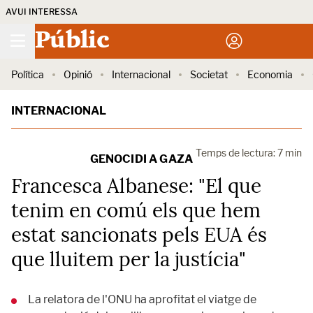
AVUI INTERESSA
Públic
Política
Opinió
Internacional
Societat
Economia
INTERNACIONAL
Temps de lectura: 7 min
GENOCIDI A GAZA
Francesca Albanese: "El que
tenim en comú els que hem
estat sancionats pels EUA és
que lluitem per la justícia"
La relatora de l'ONU ha aprofitat el viatge de