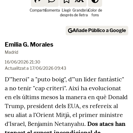
Comparte
Comenta
Llegir
Grandària
Color de
després
de lletra
fons
Añade Público a Google
Emilia G. Morales
Madrid
16/06/2026 21:30
Actualitzat a
17/06/2026 09:43
D'"heroi" a "puto boig", d'"un líder fantàstic"
a no tenir "cap criteri". Així ha evolucionat
en els últims mesos la manera en què Donald
Trump, president dels EUA, es refereix al
seu aliat a l'Orient Mitjà, el primer ministre
d'Israel, Benjamin Netanyahu.
Dos atacs han
trencat el suport incondicional de