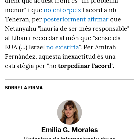
dient que aquest front és "un problema
menor" i que
no entorpeix
l'acord amb
Teheran, per
posteriorment afirmar
que
Netanyahu "hauria de ser més responsable"
al Líban i recordar al món que "sense els
EUA (...) Israel
no existiria
". Per Amirah
Fernández, aquesta inexactitud és una
estratègia per "no
torpedinar l'acord".
SOBRE LA FIRMA
Emilia G. Morales