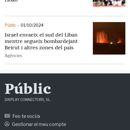
Públic
-
01/10/2024
Israel envaeix el sud del Líban
mentre segueix bombardejant
Beirut i altres zones del país
Agències
Públic
DISPLAY CONNECTORS, SL.
Fes-te soci/a
Gestionar el meu compte