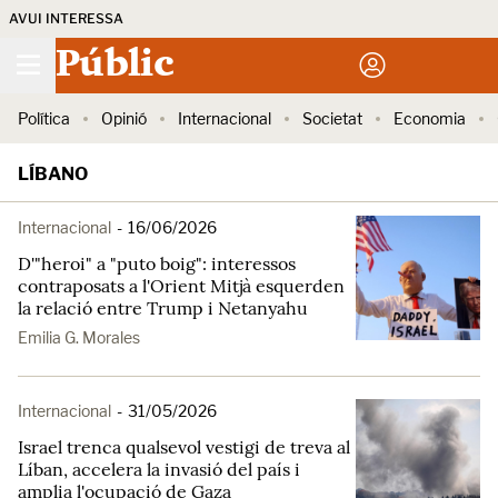
AVUI INTERESSA
Públic
Política
Opinió
Internacional
Societat
Economia
LÍBANO
Internacional
-
16/06/2026
D'"heroi" a "puto boig": interessos
contraposats a l'Orient Mitjà esquerden
la relació entre Trump i Netanyahu
Emilia G. Morales
Internacional
-
31/05/2026
Israel trenca qualsevol vestigi de treva al
Líban, accelera la invasió del país i
amplia l'ocupació de Gaza