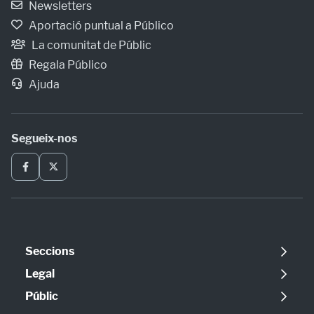
Newsletters
Aportació puntual a Público
La comunitat de Públic
Regala Público
Ajuda
Segueix-nos
Seccions
Política
Legal
Opinió
Avís legal
Públic
Internacional
Política de cookies