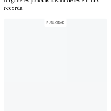
furgonetes policials davant de les entitats",
recorda.
PUBLICIDAD