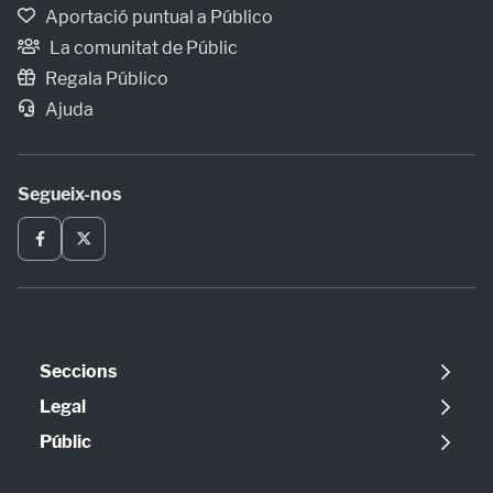
Aportació puntual a Público
La comunitat de Públic
Regala Público
Ajuda
Segueix-nos
Seccions
Política
Legal
Opinió
Avís legal
Públic
Internacional
Política de cookies
Qui som
Societat