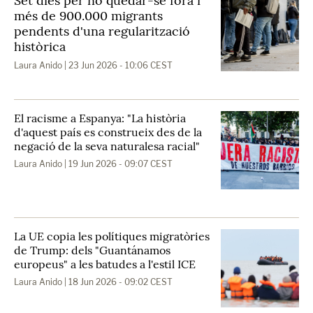
Set dies per no quedar-se fora i
més de 900.000 migrants
pendents d'una regularització
històrica
Laura Anido
| 23 Jun 2026 - 10:06 CEST
El racisme a Espanya: "La història
d'aquest país es construeix des de la
negació de la seva naturalesa racial"
Laura Anido
| 19 Jun 2026 - 09:07 CEST
La UE copia les polítiques migratòries
de Trump: dels "Guantánamos
europeus" a les batudes a l'estil ICE
Laura Anido
| 18 Jun 2026 - 09:02 CEST