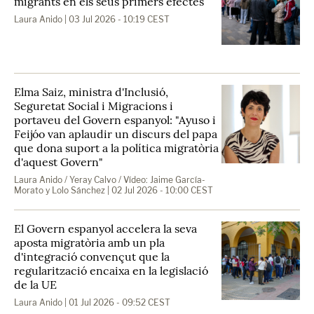
migrants en els seus primers efectes
Laura Anido
| 03 Jul 2026 - 10:19 CEST
Elma Saiz, ministra d'Inclusió,
Seguretat Social i Migracions i
portaveu del Govern espanyol: "Ayuso i
Feijóo van aplaudir un discurs del papa
que dona suport a la política migratòria
d'aquest Govern"
Laura Anido / Yeray Calvo / Vídeo: Jaime García-
Morato y Lolo Sánchez
| 02 Jul 2026 - 10:00 CEST
El Govern espanyol accelera la seva
aposta migratòria amb un pla
d'integració convençut que la
regularització encaixa en la legislació
de la UE
Laura Anido
| 01 Jul 2026 - 09:52 CEST