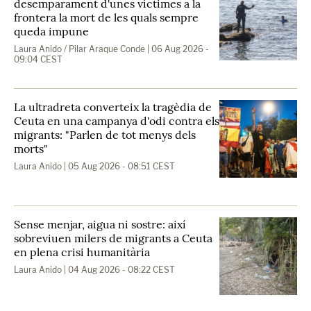
desemparament d'unes víctimes a la
frontera la mort de les quals sempre
queda impune
Laura Anido / Pilar Araque Conde
| 06 Aug 2026 -
09:04 CEST
La ultradreta converteix la tragèdia de
Ceuta en una campanya d'odi contra els
migrants: "Parlen de tot menys dels
morts"
Laura Anido
| 05 Aug 2026 - 08:51 CEST
Sense menjar, aigua ni sostre: així
sobreviuen milers de migrants a Ceuta
en plena crisi humanitària
Laura Anido
| 04 Aug 2026 - 08:22 CEST