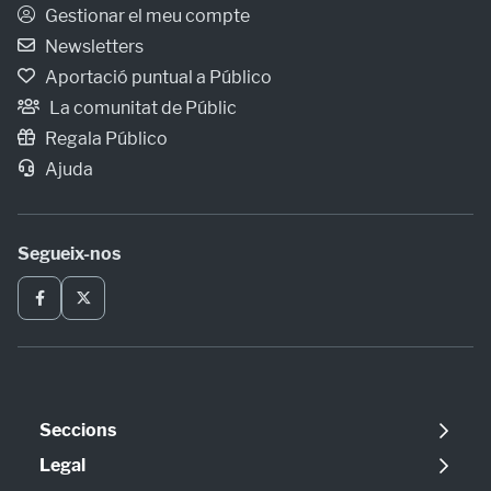
Gestionar el meu compte
Newsletters
Aportació puntual a Público
La comunitat de Públic
Regala Público
Ajuda
Segueix-nos
Seccions
Política
Legal