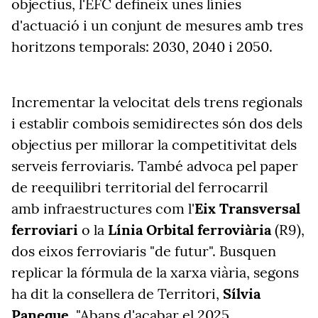
objectius, l'EFC defineix unes línies
d'actuació i un conjunt de mesures amb tres
horitzons temporals: 2030, 2040 i 2050.
Incrementar la velocitat dels trens regionals
i establir combois semidirectes són dos dels
objectius per millorar la competitivitat dels
serveis ferroviaris. També advoca pel paper
de reequilibri territorial del ferrocarril
amb infraestructures com l'
Eix Transversal
ferroviari
o la
Línia Orbital ferroviària
(R9),
dos eixos ferroviaris "de futur". Busquen
replicar la fórmula de la xarxa viària, segons
ha dit la consellera de Territori,
Sílvia
Paneque
. "Abans d'acabar el 2025