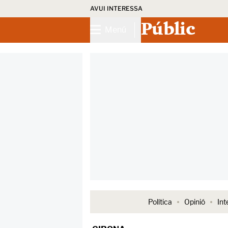
AVUI INTERESSA
Públic
Menú
Política
Opinió
Int