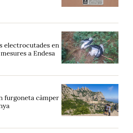
s electrocutades en
rà mesures a Endesa
 en furgoneta càmper
nya