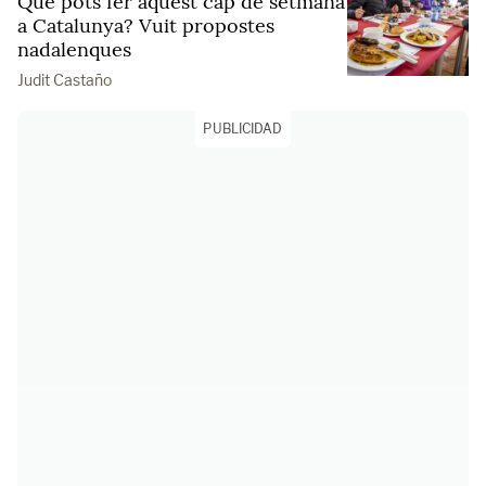
Què pots fer aquest cap de setmana
a Catalunya? Vuit propostes
nadalenques
Judit Castaño
PUBLICIDAD