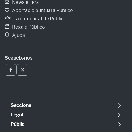
Newsletters
Aportació puntual a Público
La comunitat de Públic
Regala Público
Ajuda
Segueix-nos
Seccions
Política
Legal
Opinió
Avís legal
Públic
Internacional
Política de cookies