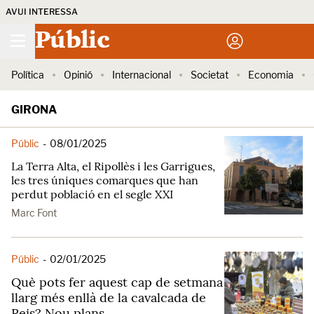
AVUI INTERESSA
Públic
Política
Opinió
Internacional
Societat
Economia
GIRONA
Públic
-
08/01/2025
La Terra Alta, el Ripollès i les Garrigues,
les tres úniques comarques que han
perdut població en el segle XXI
Marc Font
Públic
-
02/01/2025
Què pots fer aquest cap de setmana
llarg més enllà de la cavalcada de
Reis? Nou plans