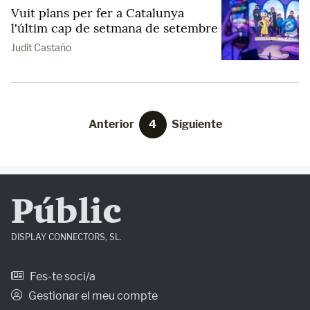
Vuit plans per fer a Catalunya
l'últim cap de setmana de setembre
Judit Castaño
Anterior
4
Siguiente
Públic
DISPLAY CONNECTORS, SL.
Fes-te soci/a
Gestionar el meu compte