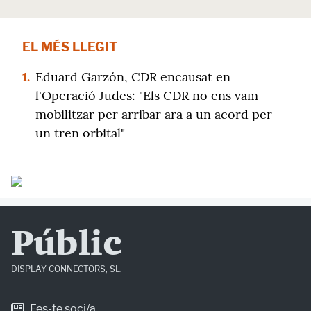
EL MÉS LLEGIT
1.
Eduard Garzón, CDR encausat en
l'Operació Judes: "Els CDR no ens vam
mobilitzar per arribar ara a un acord per
un tren orbital"
Públic
DISPLAY CONNECTORS, SL.
Fes-te soci/a