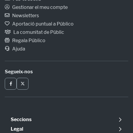
Gestionar el meu compte
Newsletters
Aportació puntual a Público
La comunitat de Públic
Regala Público
Ajuda
Segueix-nos
Seccions
Política
Legal