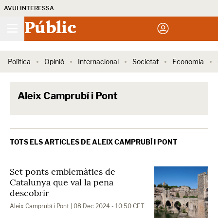
AVUI INTERESSA
Públic
Política
Opinió
Internacional
Societat
Economia
Aleix Camprubí i Pont
TOTS ELS ARTICLES DE ALEIX CAMPRUBÍ I PONT
Set ponts emblemàtics de
Catalunya que val la pena
descobrir
Aleix Camprubí i Pont
| 08 Dec 2024 - 10:50 CET