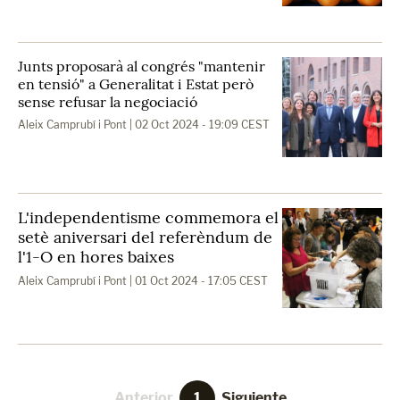
Junts proposarà al congrés "mantenir
en tensió" a Generalitat i Estat però
sense refusar la negociació
Aleix Camprubí i Pont
| 02 Oct 2024 - 19:09 CEST
L'independentisme commemora el
setè aniversari del referèndum de
l'1-O en hores baixes
Aleix Camprubí i Pont
| 01 Oct 2024 - 17:05 CEST
Anterior
1
Siguiente