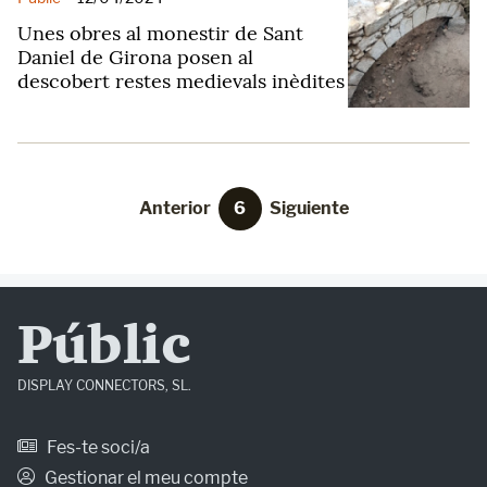
Unes obres al monestir de Sant
Daniel de Girona posen al
descobert restes medievals inèdites
Anterior
6
Siguiente
Públic
DISPLAY CONNECTORS, SL.
Fes-te soci/a
Gestionar el meu compte