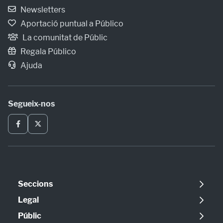
Newsletters
Aportació puntual a Público
La comunitat de Públic
Regala Público
Ajuda
Segueix-nos
Seccions
Política
Legal
Opinió
Avís legal
Públic