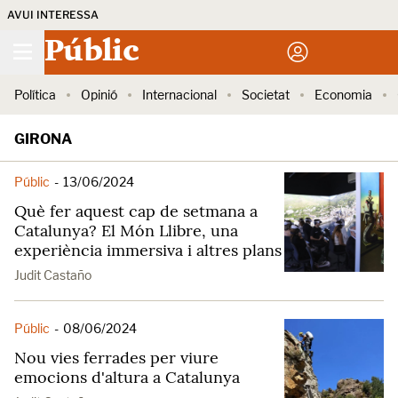
AVUI INTERESSA
Públic
Política
Opinió
Internacional
Societat
Economia
GIRONA
Públic
-
13/06/2024
Què fer aquest cap de setmana a
Catalunya? El Món Llibre, una
experiència immersiva i altres plans
Judit Castaño
Públic
-
08/06/2024
Nou vies ferrades per viure
emocions d'altura a Catalunya