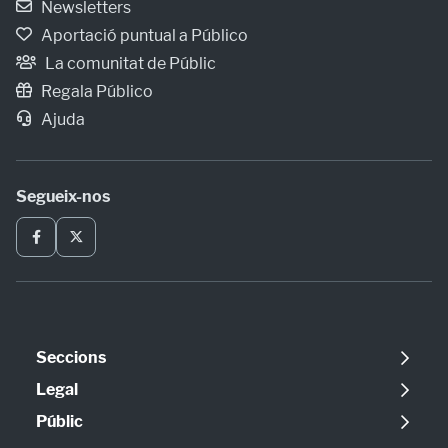
Newsletters
Aportació puntual a Público
La comunitat de Públic
Regala Público
Ajuda
Segueix-nos
Seccions
Política
Legal
Opinió
Avís legal
Públic
Internacional
Política de cookies