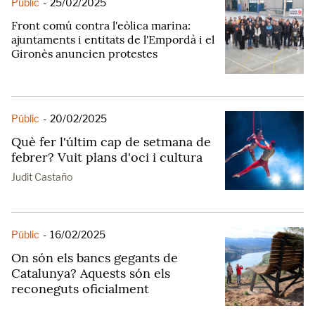
Públic
-
25/02/2025
Front comú contra l'eòlica marina:
ajuntaments i entitats de l'Empordà i el
Gironès anuncien protestes
Públic
-
20/02/2025
Què fer l'últim cap de setmana de
febrer? Vuit plans d'oci i cultura
Judit Castaño
Públic
-
16/02/2025
On són els bancs gegants de
Catalunya? Aquests són els
reconeguts oficialment