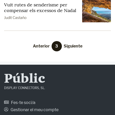
Vuit rutes de senderisme per
compensar els excessos de Nadal
Judit Castaño
Anterior
3
Siguiente
Públic
DISPLAY CONNECTORS, SL.
Fes-te soci/a
Gestionar el meu compte