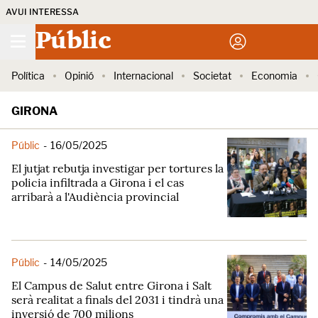
AVUI INTERESSA
Públic
Política
Opinió
Internacional
Societat
Economia
GIRONA
Públic
-
16/05/2025
El jutjat rebutja investigar per tortures la
policia infiltrada a Girona i el cas
arribarà a l'Audiència provincial
Públic
-
14/05/2025
El Campus de Salut entre Girona i Salt
serà realitat a finals del 2031 i tindrà una
inversió de 700 milions