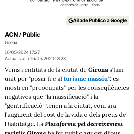
Comparte
Comenta
Llegir
Grandària
Color de
després
de lletra
fons
Añade Público a Google
ACN / Públic
Girona
16/05/2024 17:27
Actualitzat a
16/05/2024 18:23
Veïns i entitats de la ciutat de
Girona
s'han
unit per "posar fre al
turisme massiu
": es
mostren "preocupats" per les conseqüències
negatives que "la massificació" i la
"gentrificació" tenen a la ciutat, com ara
l'augment del cost de la vida o dels preus de
Plataforma pel decreixement
l'habitatge. La
turístic Girona
ha fet públic aquest dijous