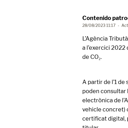
Contenido patro
28/08/2023 11:17
-
Act
L’Agència Tributà
a l’exercici 2022
de CO₂.
A partir de l’1 d
poden consultar l
electrònica de l
vehicle concret) o
certificat digital
titular.