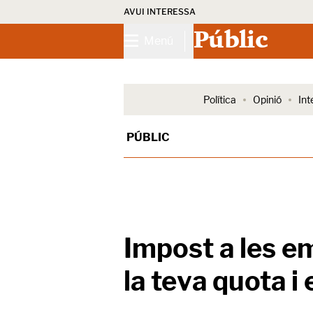
AVUI INTERESSA
Públic
Menú
Política
Opinió
Int
PÚBLIC
Impost a les em
la teva quota i