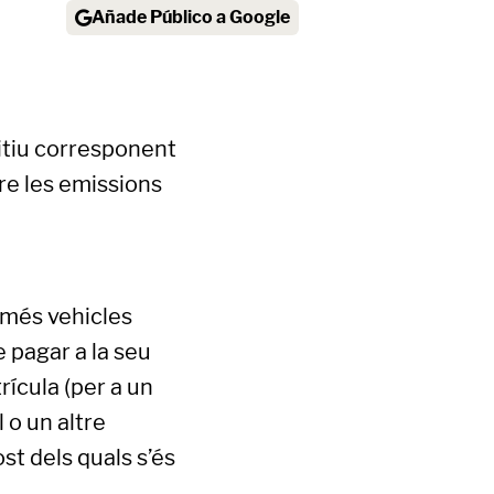
Añade Público a Google
nitiu corresponent
bre les emissions
o més vehicles
e pagar a la seu
trícula (per a un
l o un altre
ost dels quals s’és