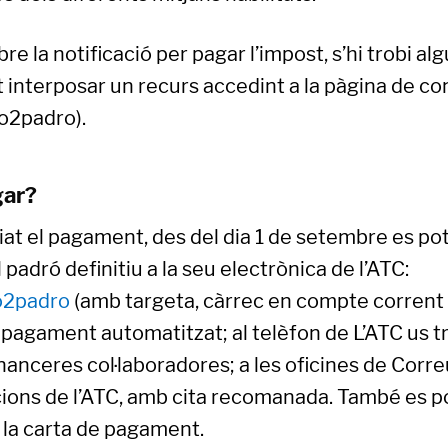
re la notificació per pagar l’impost, s’hi trobi a
t interposar un recurs accedint a la pàgina de co
co2padro).
gar?
liat el pagament, des del dia 1 de setembre es po
 padró definitiu a la seu electrònica de l’ATC:
o2padro
(amb targeta, càrrec en compte corrent i
 pagament automatitzat; al telèfon de L’ATC us t
inanceres col·laboradores; a les oficines de Correu
cions de l’ATC, amb cita recomanada. També es pot
 la carta de pagament.