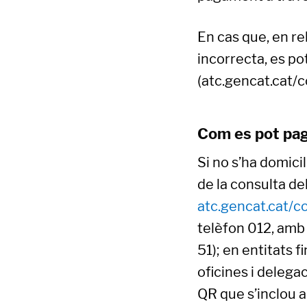
En cas que, en reb
incorrecta, es po
(atc.gencat.cat/
Com es pot pa
Si no s’ha domici
de la consulta del
atc.gencat.cat/c
telèfon 012, amb
51); en entitats f
oficines i delega
QR que s’inclou a