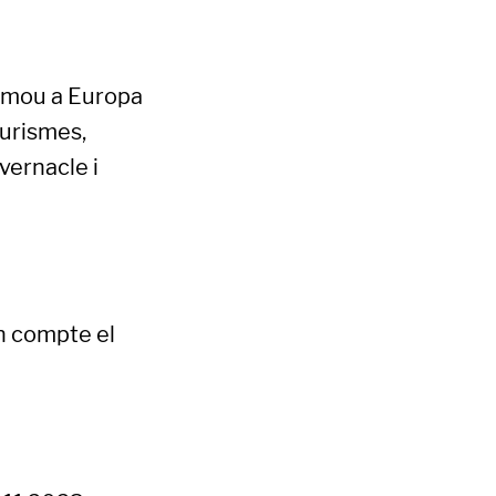
romou a Europa
turismes,
vernacle i
n compte el