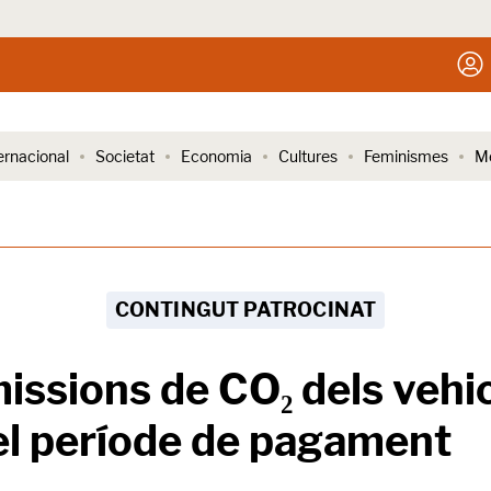
ernacional
Societat
Economia
Cultures
Feminismes
Me
CONTINGUT PATROCINAT
issions de CO₂ dels vehi
 el període de pagament