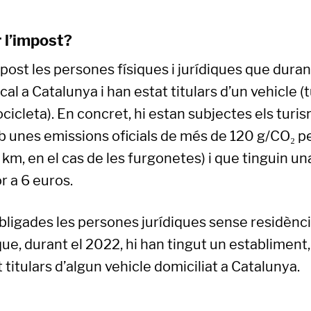
 l’impost?
post les persones físiques i jurídiques que dura
scal a Catalunya i han estat titulars d’un vehicle (
icleta). En concret, hi estan subjectes els turis
 unes emissions oficials de més de 120 g/CO₂ pe
km, en el cas de les furgonetes) i que tinguin un
r a 6 euros.
ligades les persones jurídiques sense residència
ue, durant el 2022, hi han tingut un establiment,
t titulars d’algun vehicle domiciliat a Catalunya.