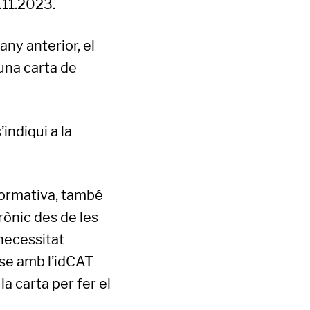
0.11.2023.
any anterior, el
 una carta de
indiqui a la
nformativa, també
rònic des de les
 necessitat
r-se amb l’idCAT
la carta per fer el