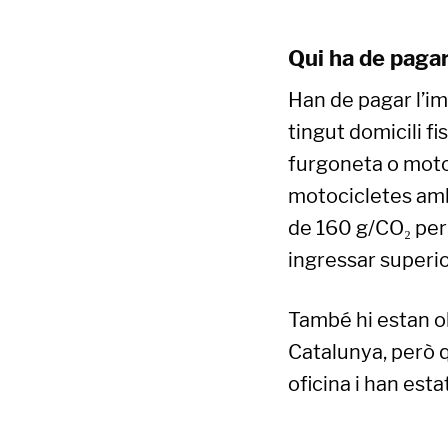
Qui ha de pagar
Han de pagar l’im
tingut domicili fi
furgoneta o motoc
motocicletes amb
de 160 g/CO₂ per 
ingressar superio
També hi estan ob
Catalunya, però q
oficina i han esta