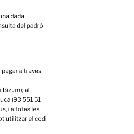
lguna dada
nsulta del padró
t pagar a través
 Bizum); al
ruca (93 551 51
s, i a totes les
 utilitzar el codi