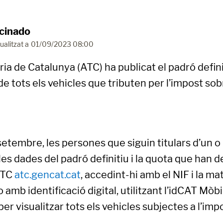
cinado
ualitzat a
01/09/2023 08:00
ria de Catalunya (ATC) ha publicat el padró defi
 de tots els vehicles que tributen per l’impost so
e setembre, les persones que siguin titulars d’un 
es dades del padró definitiu i la quota que han d
’ATC
atc.gencat.cat
, accedint-hi amb el NIF i la ma
 amb identificació digital, utilitzant l’idCAT Mòbi
, per visualitzar tots els vehicles subjectes a l’imp