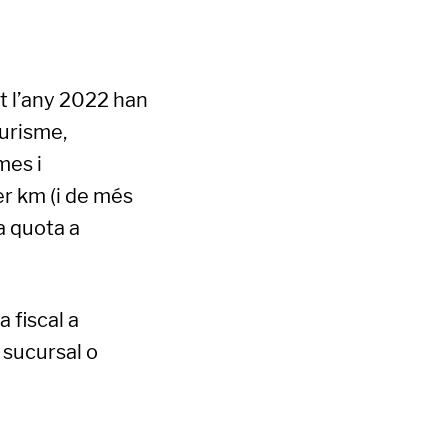
nt l’any 2022 han
turisme,
mes i
r km (i de més
a quota a
 fiscal a
 sucursal o