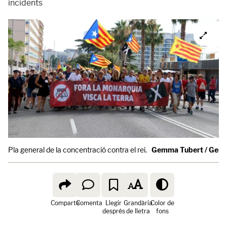
incidents
Pla general de la concentració contra el rei.
Gemma Tubert / Gerar
Comparte
Comenta
Llegir
Grandària
Color de
després
de lletra
fons