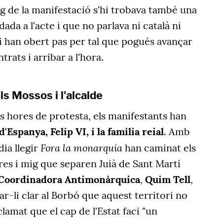
mig de la manifestació s'hi trobava també una
da a l'acte i que no parlava ni català ni
'hi han obert pas per tal que pogués avançar
rats i arribar a l'hora.
 els Mossos i l'alcalde
s hores de protesta, els manifestants han
d'Espanya, Felip VI, i la família reial
. Amb
Fora la monarquia
ia llegir
han caminat els
es i mig que separen Juià de Sant Martí
Coordinadora Antimonàrquica
,
Quim Tell
,
ar-li clar al Borbó que aquest territori no
lamat que el cap de l'Estat faci "un