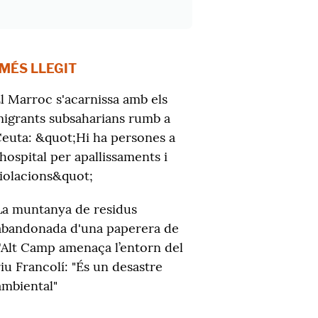
 MÉS LLEGIT
l Marroc s'acarnissa amb els
igrants subsaharians rumb a
euta: &quot;Hi ha persones a
'hospital per apallissaments i
iolacions&quot;
La muntanya de residus
abandonada d'una paperera de
l'Alt Camp amenaça l’entorn del
riu Francolí: "És un desastre
ambiental"