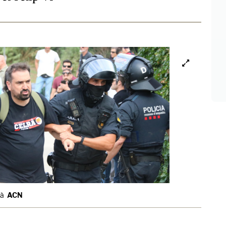
là
ACN