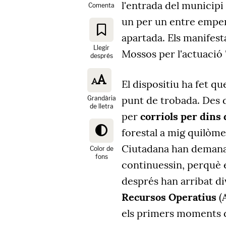
l'entrada del municipi 
Comenta
un per un entre empen
apartada. Els manifest
Llegir
Mossos per l'actuació
després
El dispositiu ha fet qu
punt de trobada. Des 
Grandària
de lletra
per
corriols per dins
forestal a mig quilòme
Ciutadana han demana
Color de
fons
continuessin, perquè e
després han arribat di
Recursos Operatius
(
els primers moments d