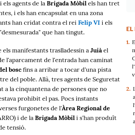
i els agents de la
Brigada Mòbil
els han tret
tes, i els han encapsulat en una zona
ants han cridat contra el rei
Felip VI
i els
EL
 "desmesurada" que han tingut.
1.
E
e els manifestants traslladessin a
Juià
el
m
C
de l'aparcament de l'entrada han caminat
l
 del bosc
fins a arribar a tocar d'una pista
v
tre del poble. Allà, tres agents de Seguretat
t a la cinquantena de persones que no
2.
stava prohibit el pas. Pocs instants
verses furgonetes de l'
Àrea Regional de
ARRO) i de la
Brigada Mòbil
i s'han produït
e tensió.