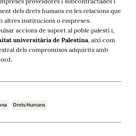
mpreses proveïdores i subcontractades i
ment dels drets humans en les relacions que
 altres institucions o empreses.
lsar accions de suport al poble palestí i,
tat universitària de Palestina
, així com
estral dels compromisos adquirits amb
cord.
rona
Drets Humans