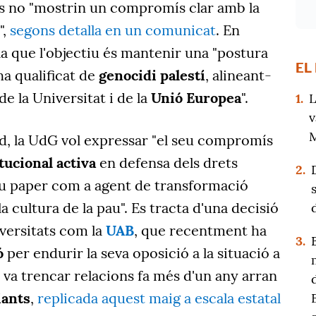
nes no "mostrin un compromís clar amb la
",
segons detalla en un comunicat
. En
la que l'objectiu és mantenir una "postura
EL
ha qualificat de
genocidi palestí
, alineant-
de la Universitat i de la
Unió Europea
".
1.
L
v
M
rd, la UdG vol expressar "el seu compromís
itucional activa
en defensa dels drets
2.
eu paper com a agent de transformació
a cultura de la pau". Es tracta d'una decisió
niversitats com la
UAB
, que recentment ha
3.
ó
per endurir la seva oposició a la situació a
e va trencar relacions fa més d'un any arran
iants
,
replicada aquest maig a escala estatal