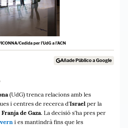
/ICONNA/Cedida per l'UdG a l'ACN
Añade Público a Google
0
ona
(UdG) trenca relacions amb les
es i centres de recerca d'
Israel
per la
a
Franja de Gaza
. La decisió s'ha pres per
overn
i es mantindrà fins que les