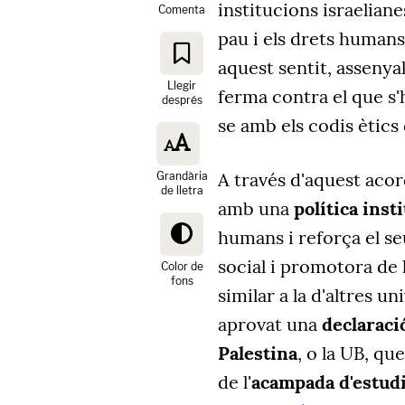
institucions israelia
Comenta
pau i els drets humans
aquest sentit, assenya
Llegir
ferma contra el que s'
després
se amb els codis ètics 
A través d'aquest aco
Grandària
de lletra
amb una
política inst
humans i reforça el s
social i promotora de l
Color de
fons
similar a la d'altres u
aprovat una
declaraci
Palestina
, o la UB, qu
de l'
acampada d'estud