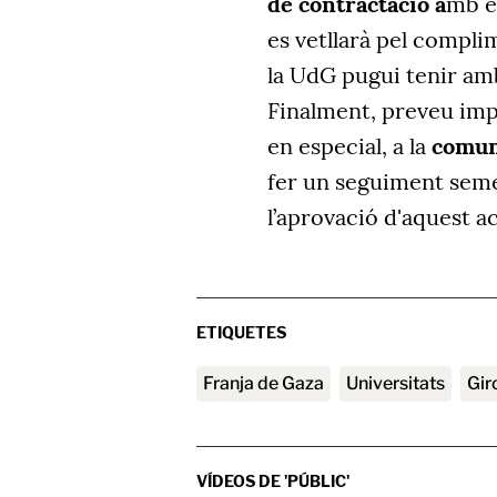
de contractació a
mb e
es vetllarà pel compli
la UdG pugui tenir amb
Finalment, preveu impu
en especial, a la
comuni
fer un seguiment sem
l’aprovació d'aquest a
ETIQUETES
franja de Gaza
universitats
Gi
VÍDEOS DE 'PÚBLIC'