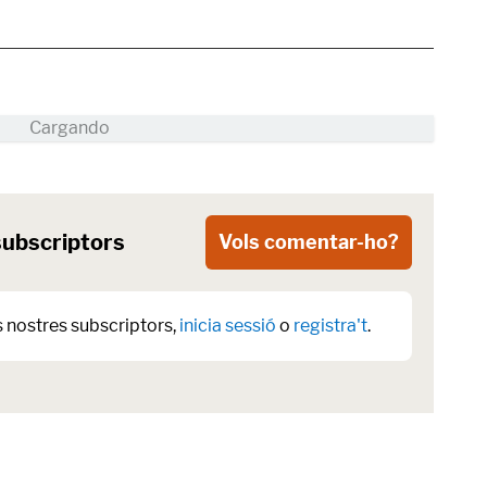
subscriptors
Vols comentar-ho?
s nostres subscriptors,
inicia sessió
o
registra't
.