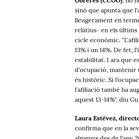
Obreres (CCOO)
, no 
sinó que apunta que l'a
lleugerament en terme
relatius- en els últims
cicle econòmic. "L'afil
13% i un 14%. De fet, 
estabilitat. I ara que
d'ocupació, mantenir 
és històric. Si l'ocup
l'afiliació també ha 
aquest 13-14%", diu Gu
Laura Estévez, direct
confirma que en la sev
almenys des de l'any 2