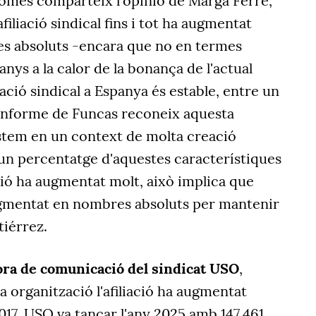
només comparteix l'opinió de Marga Ferré,
filiació sindical fins i tot ha augmentat
s absoluts -encara que no en termes
 anys a la calor de la bonança de l'actual
iació sindical a Espanya és estable, entre un
l'informe de Funcas reconeix aquesta
 estem en un context de molta creació
un percentatge d'aquestes característiques
ació ha augmentat molt, això implica que
augmentat en nombres absoluts per mantenir
tiérrez.
ora de comunicació del sindicat USO
,
a organització l'afiliació ha augmentat
017. USO va tancar l'any 2025 amb 147.461