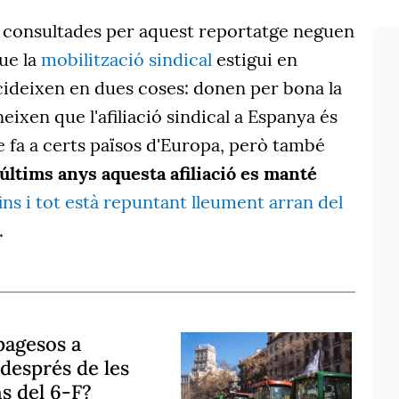
s consultades per aquest reportatge neguen
ue la
mobilització sindical
estigui en
ideixen en dues coses: donen per bona la
eixen que l'afiliació sindical a Espanya és
e fa a certs països d'Europa, però també
 últims anys aquesta afiliació es manté
ins i tot està repuntant lleument arran del
.
pagesos a
després de les
s del 6-F?