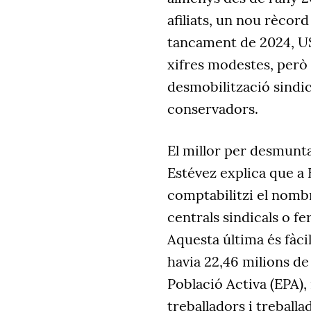
afiliats, un nou rècord 
tancament de 2024, US
xifres modestes, però
desmobilització sindic
conservadors.
El millor per desmunta
Estévez explica que a 
comptabilitzi el nombre
centrals sindicals o f
Aquesta última és fàci
havia 22,46 milions de
Població Activa (EPA), 
treballadors i treballad