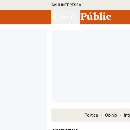
AVUI INTERESSA
Públic
Menú
Política
Opinió
Int