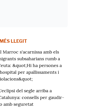
 MÉS LLEGIT
l Marroc s'acarnissa amb els
igrants subsaharians rumb a
euta: &quot;Hi ha persones a
'hospital per apallissaments i
iolacions&quot;
L'eclipsi del segle arriba a
Catalunya: consells per gaudir-
lo amb seguretat