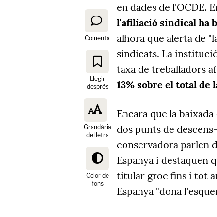
en dades de l'OCDE.
En
l'afiliació sindical h
alhora que alerta de "l
Comenta
sindicats. La instituci
taxa de treballadors af
Llegir
13% sobre el total de 
després
Encara que la baixada
dos punts de descens—,
Grandària
de lletra
conservadora parlen de 
Espanya i destaquen qu
titular groc fins i tot 
Color de
fons
Espanya "dona l'esquen