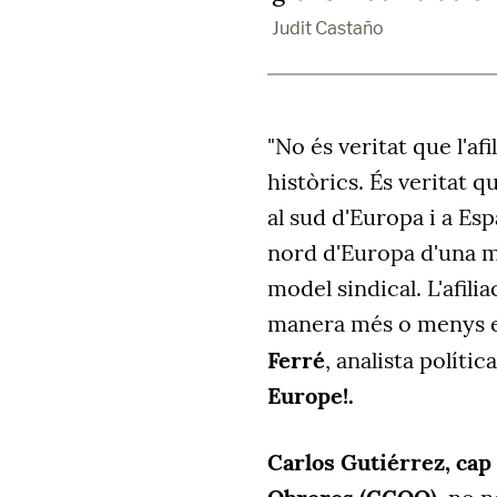
Judit Castaño
"No és veritat que l'af
històrics. És veritat 
al sud d'Europa i a Es
nord d'Europa d'una m
model sindical. L'afili
manera més o menys es
Ferré
, analista política
Europe!.
Carlos Gutiérrez, cap