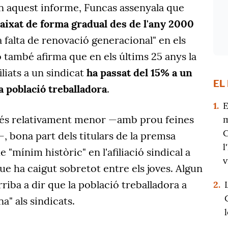
 aquest informe, Funcas assenyala que
a baixat de forma gradual des de l'any 2000
a falta de renovació generacional" en els
ó també afirma que en els últims 25 anys la
iliats a un sindicat
ha passat del 15% a un
EL
la població treballadora
.
1.
E
 és relativament menor —amb prou feines
m
C
 bona part dels titulars de la premsa
l
"mínim històric" en l'afiliació sindical a
v
e ha caigut sobretot entre els joves. Algun
arriba a dir que la població treballadora a
2.
a" als sindicats.