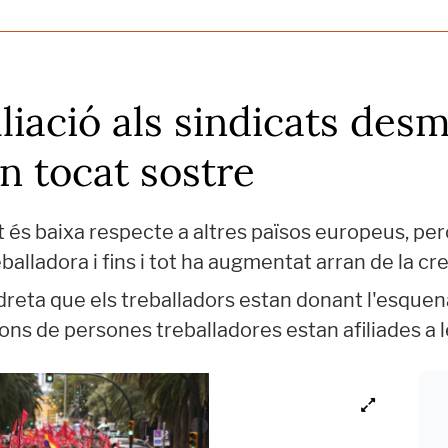
iliació als sindicats des
n tocat sostre
stat és baixa respecte a altres països europeus, pe
balladora i fins i tot ha augmentat arran de la c
dreta que els treballadors estan donant l'esquena 
ions de persones treballadores estan afiliades a 