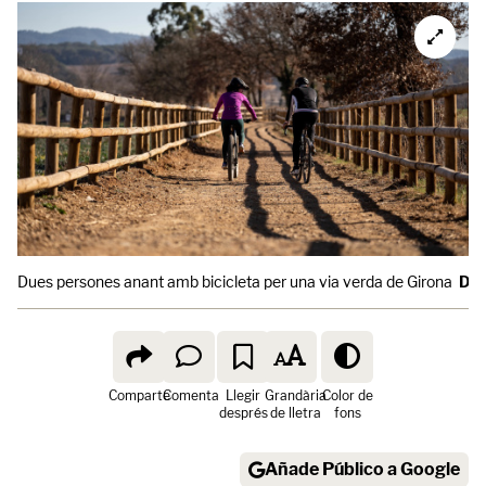
Dues persones anant amb bicicleta per una via verda de Girona
Dav
Comparte
Comenta
Llegir
Grandària
Color de
després
de lletra
fons
Añade Público a Google