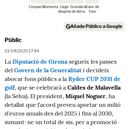
Comparte
Comenta
Llegir
Grandària
Color de
després
de lletra
fons
Añade Público a Google
Públic
01/08/2025 17:44
La
Diputació de Girona
segueix les passes
del
Govern de la Generalitat
i decideix
abocar fons públics a la
Ryder CUP 2031 de
golf
, que se celebrarà a
Caldes de Malavella
(la Selva). El president,
Miquel Noguer
, ha
detallat que l'acord preveu aportar un milió
d'euros anuals des del 2025 i fins al 2030,
sumant-ne un total de sis, per a promoció