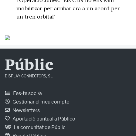
l'Operació Judes: "Els CDR no ens vam
mobilitzar per arribar ara a un acord per
un tren orbital"
Públic
DISPLAY CONNECTORS, SL.
Fes-te soci/a
Gestionar el meu compte
Newsletters
Aportació puntual a Público
La comunitat de Públic
Regala Público