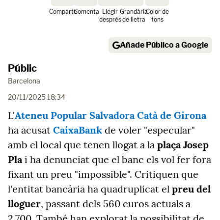
Comparte
Comenta
Llegir
Grandària
Color de
després
de lletra
fons
Añade Público a Google
Públic
Barcelona
20/11/2025 18:34
L'
Ateneu Popular Salvadora Catà de Girona
ha acusat
CaixaBank
de voler "especular"
amb el local que tenen llogat a la
plaça Josep
Pla
i ha denunciat que el banc els vol fer fora
fixant un preu "impossible". Critiquen que
l'entitat bancària ha quadruplicat el
preu del
lloguer
, passant dels 560 euros actuals a
2.700. També han explorat la possibilitat de