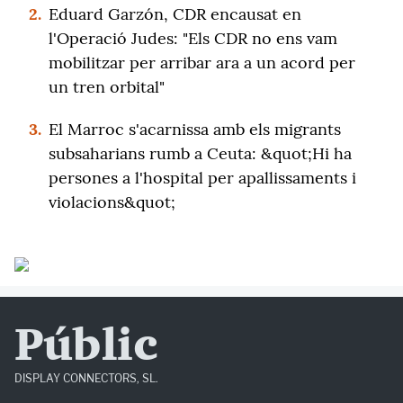
2.
Eduard Garzón, CDR encausat en
l'Operació Judes: "Els CDR no ens vam
mobilitzar per arribar ara a un acord per
un tren orbital"
3.
El Marroc s'acarnissa amb els migrants
subsaharians rumb a Ceuta: &quot;Hi ha
persones a l'hospital per apallissaments i
violacions&quot;
Públic
DISPLAY CONNECTORS, SL.