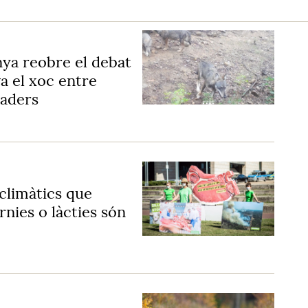
unya reobre el debat
va el xoc entre
maders
climàtics que
nies o làcties són