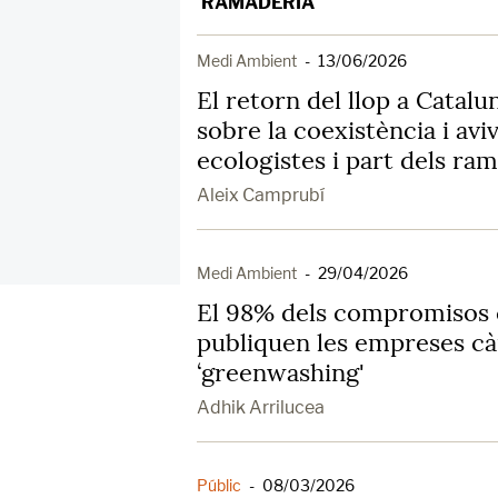
RAMADERIA
Medi Ambient
-
13/06/2026
El retorn del llop a Catal
sobre la coexistència i avi
ecologistes i part dels ra
Aleix Camprubí
Medi Ambient
-
29/04/2026
El 98% dels compromisos 
publiquen les empreses càr
‘greenwashing'
Adhik Arrilucea
Públic
-
08/03/2026