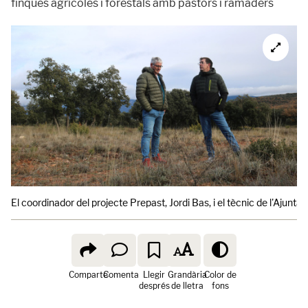
finques agrícoles i forestals amb pastors i ramaders
El coordinador del projecte Prepast, Jordi Bas, i el tècnic de l'Ajunt
Comparte
Comenta
Llegir
Grandària
Color de
després
de lletra
fons