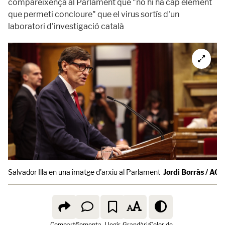
compareixença al Parlament que "no hi ha cap element
que permeti concloure" que el virus sortís d'un
laboratori d'investigació català
Salvador Illa en una imatge d'arxiu al Parlament
Jordi Borràs / ACN
Comparte
Comenta
Llegir
Grandària
Color de