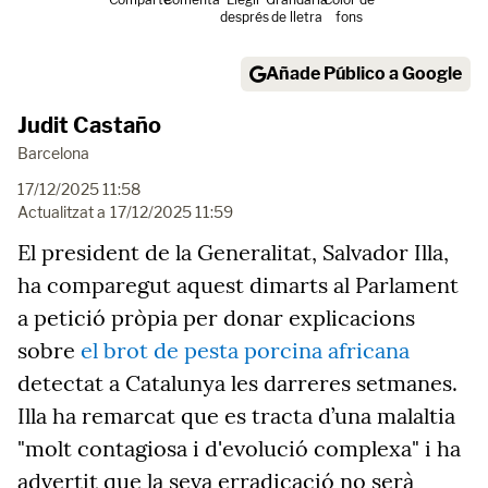
després
de lletra
fons
Añade Público a Google
Judit Castaño
Barcelona
17/12/2025 11:58
Actualitzat a
17/12/2025 11:59
El president de la Generalitat, Salvador Illa,
ha comparegut aquest dimarts al Parlament
a petició pròpia per donar explicacions
sobre
el brot de pesta porcina africana
detectat a Catalunya les darreres setmanes.
Illa ha remarcat que es tracta d’una malaltia
"molt contagiosa i d'evolució complexa" i ha
advertit que la seva erradicació no serà