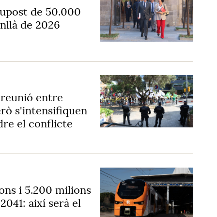
supost de 50.000
nllà de 2026
 reunió entre
erò s'intensifiquen
re el conflicte
ons i 5.200 milions
 2041: així serà el