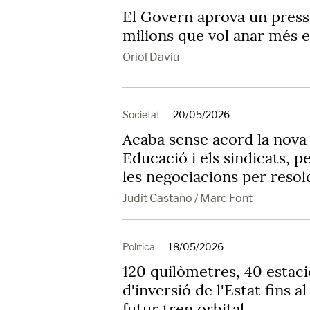
El Govern aprova un pres
milions que vol anar més e
Oriol Daviu
Societat
-
20/05/2026
Acaba sense acord la nova
Educació i els sindicats, p
les negociacions per resold
Judit Castaño / Marc Font
Política
-
18/05/2026
120 quilòmetres, 40 estaci
d'inversió de l'Estat fins al
futur tren orbital