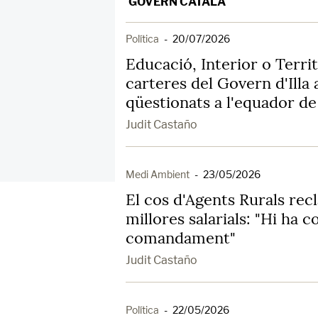
GOVERN CATALÀ
Política
-
20/07/2026
Educació, Interior o Territo
carteres del Govern d'Illa
qüestionats a l'equador de 
Judit Castaño
Medi Ambient
-
23/05/2026
El cos d'Agents Rurals rec
millores salarials: "Hi ha
comandament"
Judit Castaño
Política
-
22/05/2026