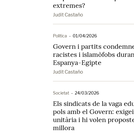
extremes?
Judit Castaño
Política
-
01/04/2026
Govern i partits condemne
racistes i islamòfobs duran
Espanya-Egipte
Judit Castaño
Societat
-
24/03/2026
Els sindicats de la vaga e
pols amb el Govern: exige
unitària i hi volen propos
millora