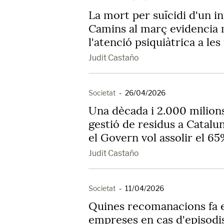
La mort per suïcidi d'un i
Camins al març evidencia
l'atenció psiquiàtrica a le
Judit Castaño
Societat
-
26/04/2026
Una dècada i 2.000 milions
gestió de residus a Catalu
el Govern vol assolir el 65
Judit Castaño
Societat
-
11/04/2026
Quines recomanacions fa e
empreses en cas d'episodi