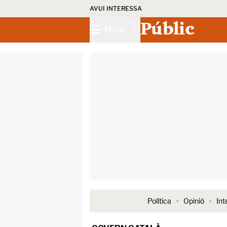
AVUI INTERESSA
Públic
Menú
Política
Opinió
Int