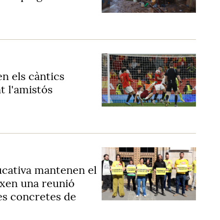
n els càntics
t l'amistós
ducativa mantenen el
ixen una reunió
tes concretes de