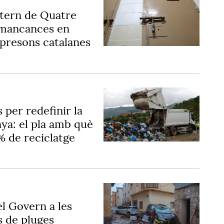
ntern de Quatre
 mancances en
s presons catalanes
 per redefinir la
nya: el pla amb què
% de reciclatge
l Govern a les
s de pluges