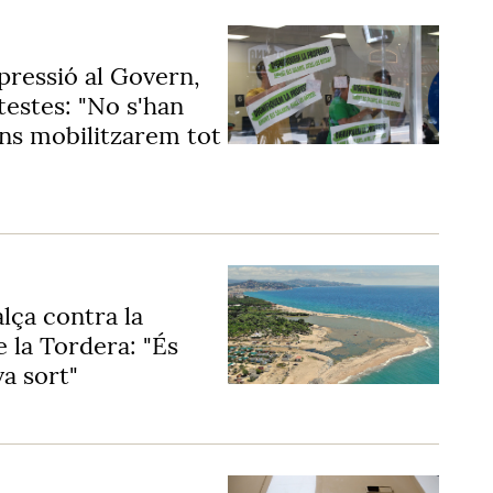
pressió al Govern,
otestes: "No s'han
ns mobilitzarem tot
lça contra la
e la Tordera: "És
va sort"