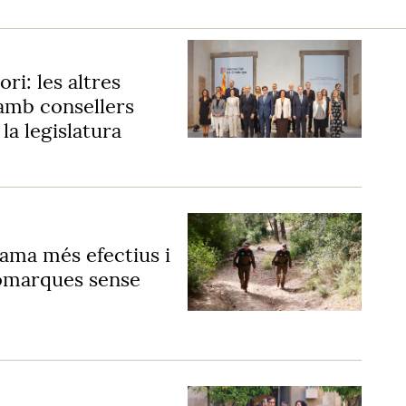
ri: les altres
 amb consellers
la legislatura
lama més efectius i
 comarques sense