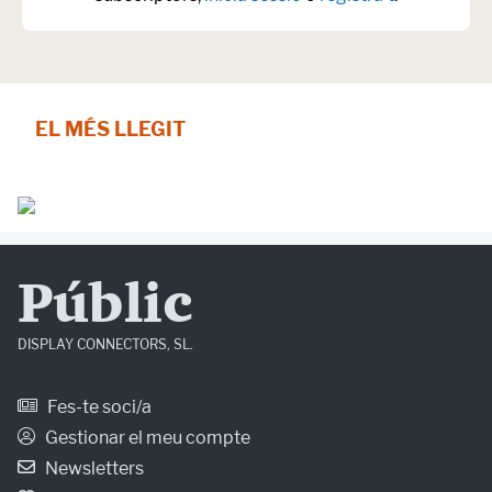
EL MÉS LLEGIT
Públic
DISPLAY CONNECTORS, SL.
Fes-te soci/a
Gestionar el meu compte
Newsletters