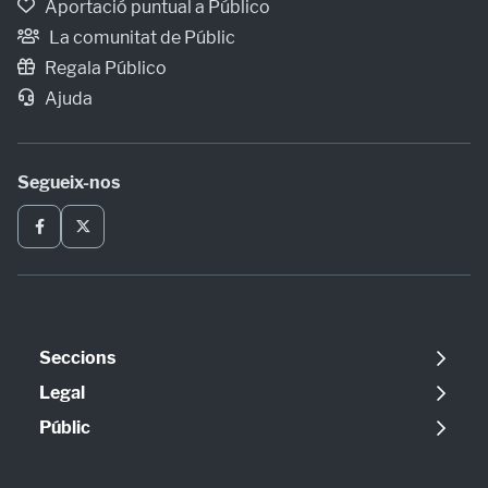
Aportació puntual a Público
La comunitat de Públic
Regala Público
Ajuda
Segueix-nos
Seccions
Política
Legal
Opinió
Avís legal
Públic
Internacional
Política de cookies
Qui som
Societat
Política de privadesa