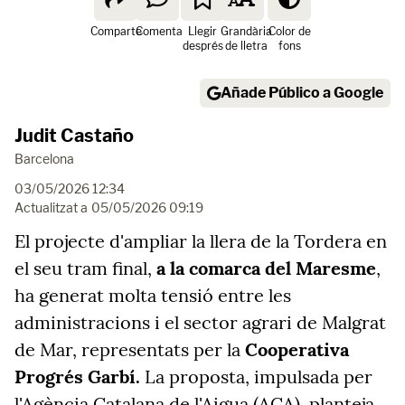
Comparte
Comenta
Llegir
Grandària
Color de
després
de lletra
fons
Añade Público a Google
Judit Castaño
Barcelona
03/05/2026 12:34
Actualitzat a
05/05/2026 09:19
El projecte d'ampliar la llera de la Tordera en
el seu tram final,
a la comarca del Maresme
,
ha generat molta tensió entre les
administracions i el sector agrari de Malgrat
de Mar, representats per la
Cooperativa
Progrés Garbí.
La proposta, impulsada per
l'Agència Catalana de l'Aigua (ACA), planteja