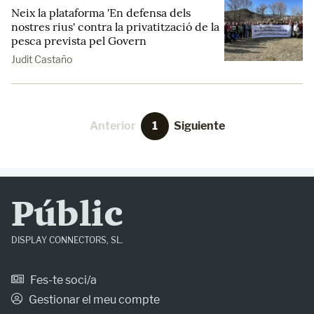
Neix la plataforma 'En defensa dels
nostres rius' contra la privatització de la
pesca prevista pel Govern
Judit Castaño
Anterior
1
Siguiente
Públic
DISPLAY CONNECTORS, SL.
Fes-te soci/a
Gestionar el meu compte