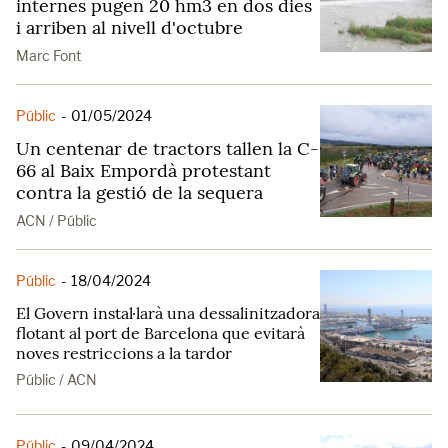
internes pugen 20 hm3 en dos dies
i arriben al nivell d'octubre
Marc Font
Públic
-
01/05/2024
Un centenar de tractors tallen la C-
66 al Baix Empordà protestant
contra la gestió de la sequera
ACN / Públic
Públic
-
18/04/2024
El Govern instal·larà una dessalinitzadora
flotant al port de Barcelona que evitarà
noves restriccions a la tardor
Públic / ACN
Públic
-
09/04/2024