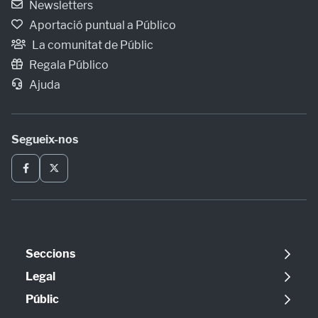
Newsletters
Aportació puntual a Público
La comunitat de Públic
Regala Público
Ajuda
Segueix-nos
Seccions
Política
Legal
Opinió
Avís legal
Públic
Internacional
Política de cookies