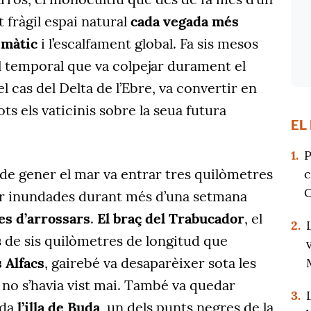
 fràgil espai natural
cada vegada més
imàtic
i l’escalfament global. Fa sis mesos
el temporal que va colpejar durament el
 el cas del Delta de l’Ebre, va convertir en
ts els vaticinis sobre la seua futura
EL
1.
P
24 de gener el mar va entrar tres quilòmetres
c
O
xar inundades durant més d’una setmana
es d’arrossars
.
El braç del Trabucador
, el
2.
 de sis quilòmetres de longitud que
s Alfacs
, gairebé va desaparèixer sota les
 no s’havia vist mai. També va quedar
3.
ada
l’illa de Buda
, un dels punts negres de la