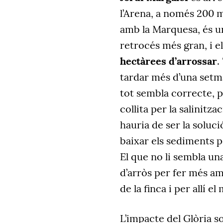
l’Arena, a només 200 
amb la Marquesa, és u
retrocés més gran, i el
hectàrees d’arrossar
.
tardar més d’una setman
tot sembla correcte, 
collita per la salinitz
hauria de ser la soluc
baixar els sediments pe
El que no li sembla una
d’arròs per fer més am
de la finca i per allí e
L’impacte del Glòria so