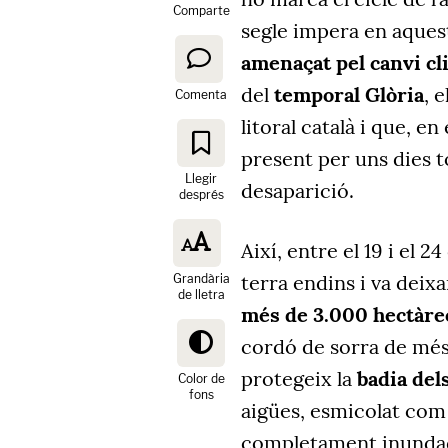
Comparte
segle impera en aquest
amenaçat pel canvi cl
del
temporal Glòria
, 
Comenta
litoral català i que, en
present per uns dies to
Llegir
desaparició.
després
Així, entre el 19 i el 
terra endins i va dei
Grandària
de lletra
més de 3.000 hectàre
cordó de sorra de més
protegeix la
badia del
Color de
fons
aigües, esmicolat com
completament inund