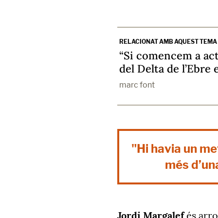
RELACIONAT AMB AQUEST TEMA
“Si comencem a act
del Delta de l’Ebre 
marc font
"Hi havia un met
més d’una
Jordi Margalef
és arros