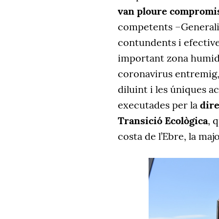
van ploure compromis
competents –Generalit
contundents i efective
important zona humida
coronavirus entremig,
diluint i les úniques a
executades per la
dire
Transició Ecològica
, 
costa de l’Ebre, la maj