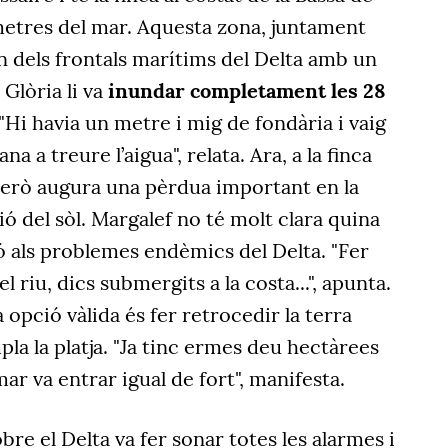
metres del mar. Aquesta zona, juntament
n dels frontals marítims del Delta amb un
 Glòria li va
inundar completament les 28
 "Hi havia un metre i mig de fondària i vaig
a a treure l’aigua", relata. Ara, a la finca
però augura una pèrdua important en la
ació del sòl. Margalef no té molt clara quina
ió als problemes endèmics del Delta. "Fer
l riu, dics submergits a la costa...", apunta.
 opció vàlida és fer retrocedir la terra
pla la platja. "Ja tinc ermes deu hectàrees
l mar va entrar igual de fort", manifesta.
bre el Delta va fer sonar totes les alarmes i