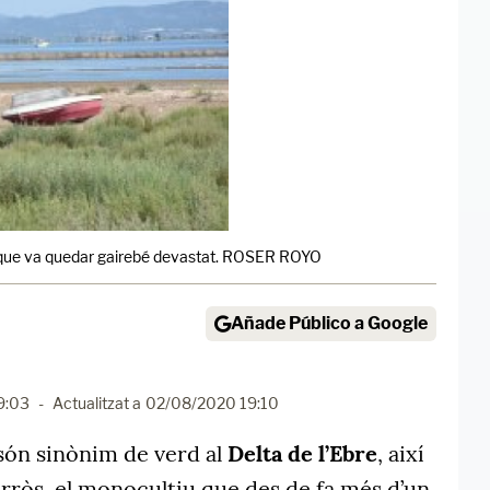
or que va quedar gairebé devastat. ROSER ROYO
Añade Público a Google
9:03
-
Actualitzat a
02/08/2020 19:10
l són sinònim de verd al
Delta de l’Ebre
, així
’arròs, el monocultiu que des de fa més d’un