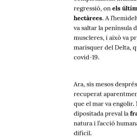
regressió, on
els últi
hectàrees
. A l’hemidel
va saltar la península 
muscleres, i això va p
marisquer del Delta, q
covid-19.
Ara, sis mesos després
recuperat aparentment
que el mar va engolir.
dipositada preval la
fr
natura i l’acció human
difícil.