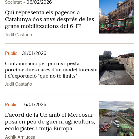
Societat
-
06/02/2026
Qui representa els pagesos a
Catalunya dos anys després de les
grans mobilitzacions del 6-F?
Judit Castaño
Públic
-
31/01/2026
Contaminació per purins i pesta
porcina: dues cares d'un model intensiu
i d'exportació "que no té límits"
Judit Castaño
Públic
-
16/01/2026
L'acord de la UE amb el Mercosur
posa en peu de guerra agricultors,
ecologistes i mitja Europa
Adhik Arrilucea