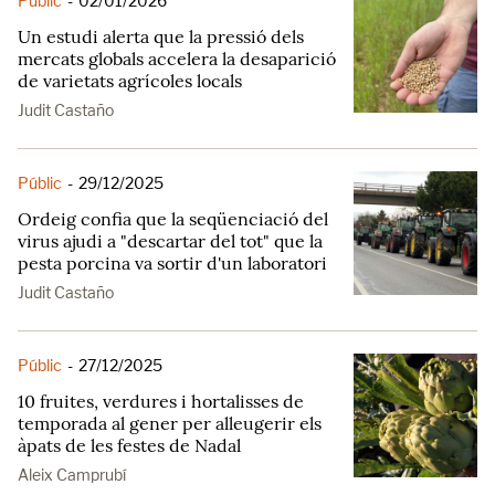
Públic
-
02/01/2026
Un estudi alerta que la pressió dels
mercats globals accelera la desaparició
de varietats agrícoles locals
Judit Castaño
Públic
-
29/12/2025
Ordeig confia que la seqüenciació del
virus ajudi a "descartar del tot" que la
pesta porcina va sortir d'un laboratori
Judit Castaño
Públic
-
27/12/2025
10 fruites, verdures i hortalisses de
temporada al gener per alleugerir els
àpats de les festes de Nadal
Aleix Camprubí