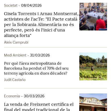
Societat
-
08/04/2026
Gisela Torrents i Arnau Montserrat,
activistes de l'acTe: "El Pacte català
per la Sobirania Alimentària no és
perfecte, però és l'inici d'una
aliança forta"
Aleix Camprubí
Medi Ambient
-
31/03/2026
Per què l'àrea metropolitana de
Barcelona ha perdut el 70% del seu
terreny agrícola en dues dècades?
Judit Castaño
Economia
-
30/03/2026
La venda de Freixenet certifica el
final del model tradicional de la