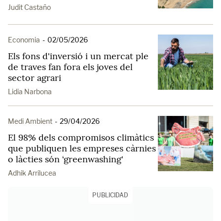
Judit Castaño
Economia
-
02/05/2026
Els fons d'inversió i un mercat ple
de traves fan fora els joves del
sector agrari
Lidia Narbona
Medi Ambient
-
29/04/2026
El 98% dels compromisos climàtics
que publiquen les empreses càrnies
o làcties són ‘greenwashing'
Adhik Arrilucea
PUBLICIDAD