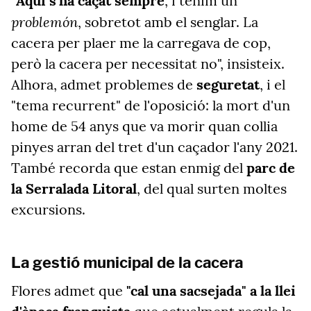
"
Aquí s'ha caçat sempre
, i tenim un
problemón
, sobretot amb el senglar. La
cacera per plaer me la carregava de cop,
però la cacera per necessitat no", insisteix.
Alhora, admet problemes de
seguretat
, i el
"tema recurrent" de l'oposició: la mort d'un
home de 54 anys que va morir quan collia
pinyes arran del tret d'un caçador l'any 2021.
També recorda que estan enmig del
parc de
la Serralada Litoral
, del qual surten moltes
excursions.
La gestió municipal de la cacera
Flores admet que
"cal una sacsejada" a la llei