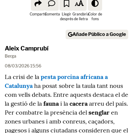
Comparte
Comenta
Llegir
Grandària
Color de
després
de lletra
fons
Añade Público a Google
Aleix Camprubí
Berga
08/03/2026 15:56
La crisi de la
pesta porcina africana a
Catalunya
ha posat sobre la taula tant nous
com vells debats. Entre aquests destaca el de
la gestió de la
fauna
i la
cacera
arreu del país.
Per combatre la presència del
senglar
en
zones urbanes i amb conreus, caçadors,
pagesos i alguns ciutadans consideren que el