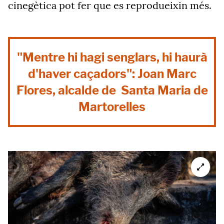
cinegètica pot fer que es reprodueixin més.
"Mentre hi hagi senglars, hi haurà
d'haver caçadors": Joan Marc
Flores, alcalde de Santa Maria de
Martorelles