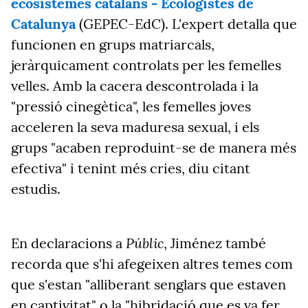
ecosistemes catalans - Ecologistes de
Catalunya
(GEPEC-EdC). L'expert detalla que
funcionen en grups matriarcals,
jeràrquicament controlats per les femelles
velles. Amb la cacera descontrolada i la
"pressió cinegètica", les femelles joves
acceleren la seva maduresa sexual, i els
grups "acaben reproduint-se de manera més
efectiva" i tenint més cries, diu citant
estudis.
Públic
En declaracions a
, Jiménez també
recorda que s'hi afegeixen altres temes com
que s'estan "alliberant senglars que estaven
en captivitat" o la "hibridació que es va fer