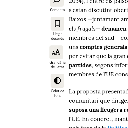
2034), i entre els païso
s'estan discutint ober
Comenta
Baixos —juntament am
els frugals—
demanen 
Llegir
membres del sud —com
després
uns
comptes generals
per evitar que la gran
Grandària
partides
, segons info
de lletra
membres de l'UE consu
La proposta presentada
Color de
fons
comunitari que dirige
suposa una lleugera r
l'UE. En concret, manté
pels fons de la
Polític