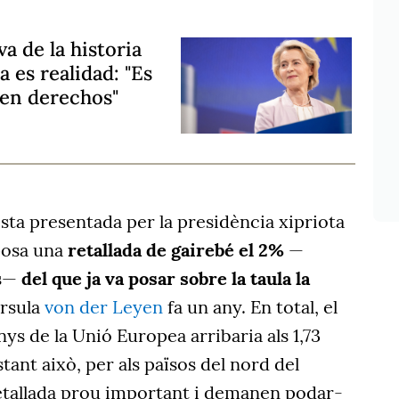
a de la historia
 es realidad: "Es
 en derechos"
osta presentada per la presidència xipriota
uposa una
retallada de gairebé el 2%
—
os—
del que ja va posar sobre la taula la
rsula
von der Leyen
fa un any. En total, el
ys de la Unió Europea arribaria als 1,73
tant això, per als països del nord del
etallada prou important i demanen podar-