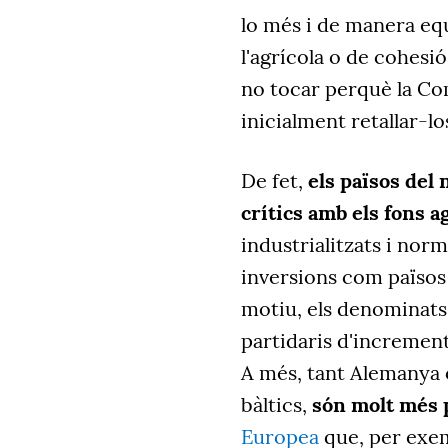
lo més i de manera equ
l'agrícola o de cohesió
no tocar perquè la Co
inicialment retallar-l
De fet,
els països del
crítics amb els fons a
industrialitzats i nor
inversions com països 
motiu, els denominats
partidaris d'incrementa
A més, tant Alemanya o
bàltics,
són molt més 
Europea
que, per exem