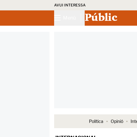
AVUI INTERESSA
Públic
Menú
Política
Opinió
Int