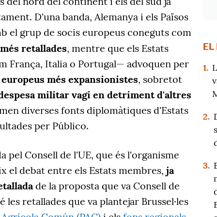
s del nord del continent i els del sud ja
tament. D'una banda, Alemanya i els Països
b el grup de socis europeus coneguts com
EL
més retallades
, mentre que els Estats
 França, Italia o Portugal— advoquen per
1.
L
 europeus més expansionistes
, sobretot
v
M
despesa militar vagi en detriment d'altres
rmen diverses fonts diplomàtiques d'Estats
2.
ltades per Público.
 pel Consell de l'UE, que és l'organisme
3.
ix el debat entre els Estats membres,
ja
etallada
de la proposta que va Consell de
 les retallades que va plantejar Brussel·les
a Agrícola Común (PAC)
i els
fons regionals
,