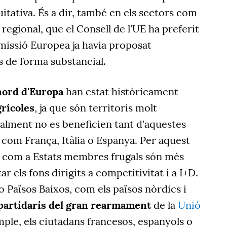
itativa. És a dir, també en els sectors com
 regional, que el Consell de l'UE ha preferit
missió Europea ja havia proposat
os de forma substancial.
 nord d'Europa
han estat històricament
grícoles
, ja que són territoris molt
malment no es beneficien tant d'aquestes
com França, Itàlia o Espanya. Per aquest
 com a Estats membres frugals són més
r els fons dirigits a competitivitat i a I+D.
 Països Baixos, com els països nòrdics i
partidaris del gran rearmament
de la
Unió
ple, els ciutadans francesos, espanyols o