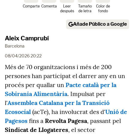
Comparte
Comenta
Leer
Tamaño
Color de
después
de letra
fondo
Añade Público a Google
Aleix Camprubí
Barcelona
08/04/2026 20:22
Més de 70 organitzacions i més de 200
persones han participat el darrer any en un
procés per quallar un
Pacte català per la
Sobirania Alimentària
. Impulsat per
l'
Assemblea Catalana per la Transició
Ecosocial
(acTe), ha involucrat des d'
Unió de
Pagesos
fins a
Revolta Pagesa
, passant pel
Sindicat de Llogateres
, el sector