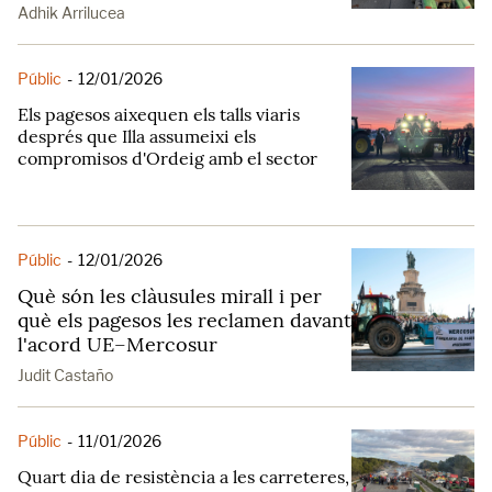
Adhik Arrilucea
Públic
-
12/01/2026
Els pagesos aixequen els talls viaris
després que Illa assumeixi els
compromisos d'Ordeig amb el sector
Públic
-
12/01/2026
Què són les clàusules mirall i per
què els pagesos les reclamen davant
l'acord UE–Mercosur
Judit Castaño
Públic
-
11/01/2026
Quart dia de resistència a les carreteres,