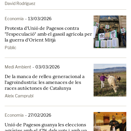
David Rodríguez
Economia
-
13/03/2026
Protesta d'Unió de Pagesos contra
"l'especulació" amb el gasoil agrícola per
la guerra d'Orient Mitjà
Públic
Medi Ambient
-
03/03/2026
De la manca de relleu generacional a
l'agroindustria: les amenaces de les
races autòctones de Catalunya
Aleix Camprubí
Economia
-
27/02/2026
Unió de Pagesos guanya les eleccions
agràries amb el 47% dels vots i amb un