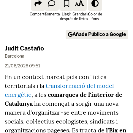
Comparte
Comenta
Llegir
Grandària
Color de
després
de lletra
fons
Añade Público a Google
Judit Castaño
Barcelona
21/06/2026 09:51
En un context marcat pels conflictes
territorials i la
transformació del model
energètic
, a les
comarques de l'interior de
Catalunya
ha començat a sorgir una nova
manera d'organitzar-se entre moviments
socials, col·lectius ecologistes, sindicats i
organitzacions pageses. Es tracta de
l'Eix en