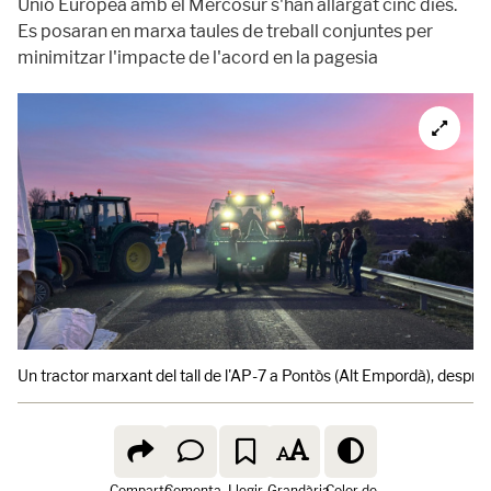
Unió Europea amb el Mercosur s'han allargat cinc dies.
Es posaran en marxa taules de treball conjuntes per
minimitzar l'impacte de l'acord en la pagesia
Un tractor marxant del tall de l'AP-7 a Pontòs (Alt Empordà), després 
Comparte
Comenta
Llegir
Grandària
Color de