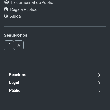
La comunitat de Públic
Regala Público
Ajuda
Segueix-nos
Seccions
Política
Legal
Opinió
Avís legal
Públic
Internacional
Política de cookies
Qui som
Societat
Política de privadesa
Contacte
Economia
Configuració de cookies